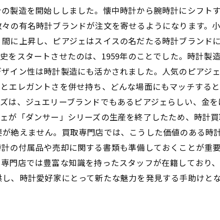
計の製造を開始ししました。懐中時計から腕時計にシフト
数々の有名時計ブランドが注文を寄せるようになります。
く間に上昇し、ピアジェはスイスの名だたる時計ブランド
史をスタートさせたのは、1959年のことでした。時計製
デザイン性は時計製造にも活かされました。人気のピアジェ
さとエレガントさを併せ持ち、どんな場面にもマッチする
ーズは、ジュエリーブランドでもあるピアジェらしい、金を
ジェが「ダンサー」シリーズの生産を終了したため、時計買
要が絶えません。買取専門店では、こうした価値のある時
時計の付属品や売却に関する書類も準備しておくことが重
。専門店では豊富な知識を持ったスタッフが在籍しており、
し、時計愛好家にとって新たな魅力を発見する手助けとなるの