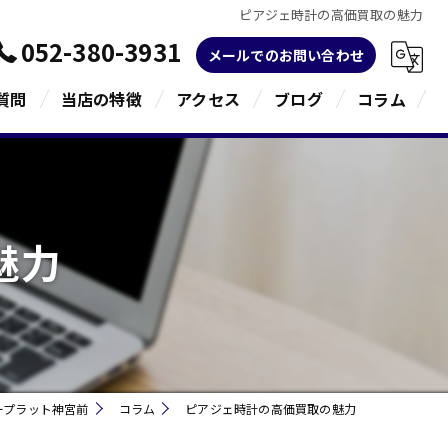
ピアジェ時計の高価買取の魅力
052-380-3931
メールでのお問い合わせ
質問
当店の特徴
アクセス
ブログ
コラム
金
ブランド
魅力
宝石
貴金属
指輪
ープラット神宮前
コラム
ピアジェ時計の高価買取の魅力