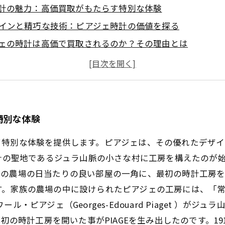
計の魅力：高価買取がもたらす特別な体験
インと精巧な技術：ピアジェ時計の価値を探る
ェの時計は高価で買取されるのか？その理由とは
を受けるためのポイント：ピアジェ時計を手放す前に知っ
計の買取がおすすめの理由とは？市場の今を知る
を持つために：ピアジェ時計で得られる新たな価値
特別な体験
て特別な体験を提供します。ピアジェは、その優れたデザ
時計の聖地であるジュラ山脈の小さな村に工房を構えたのが
家の農場の日当たりの良い部屋の一角に、最初の時計工房
す。家族の農場の中に設けられたピアジェの工房には、「
・ピアジェ（Georges-Edouard Piaget ）がジ
場に最初の時計工房を開いた事がPIAGEを生み出したのです。1