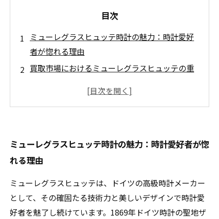
目次
ミューレグラスヒュッテ時計の魅力：時計愛好
者が惚れる理由
買取市場におけるミューレグラスヒュッテの重
要性とは
高価買取を実現するための秘訣と注意点
専門店が語る！ミューレグラスヒュッテ時計の
買取プロセス
ミューレグラスヒュッテ時計の魅力：時計愛好者が惚
あなたの時計、どれくらいの価値があるのか？
れる理由
時計を手放す前に知っておきたい情報
ミューレグラスヒュッテ時計を高価で手放すた
ミューレグラスヒュッテは、ドイツの高級時計メーカー
めの最良の選択
として、その確固たる技術力と美しいデザインで時計愛
好者を魅了し続けています。1869年ドイツ時計の聖地ザ