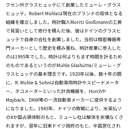
クセン州グラスヒュッテにて創業したミューレ・グラス
ヒュッテ。Robert Mühleは現在のブランドの母体となる
組織を確立しました。時計職人Moritz Großmannの工房
で見習いとして修行を積んだ後、彼はドイツのグラスヒ
ュッテで自身の会社を創業しました。当初は精密機器専
門メーカーとして歴史を積み重ね、時計産業に参入した
のは1995年でした。時計は何よりもまず時間を計るため
のものであるというのがMühle Glashütte/ミューレ・グ
ラスヒュッテの基本理念です。1920年以後、数十年の間
に、R. Mühle & Sohnは自動車用時計やスピードメータ
ー、タコメーターといった計測機器を、Horchや
Maybach、DKW等の一流自動車メーカーに提供するよう
になりました。1945年、ドイツの敗戦により、米英仏ソ
の4か国占領体制のもと、ミューレ社は解体を余儀なくさ
れますが、翌年に旧東ドイツ政府のもと、半国営化され