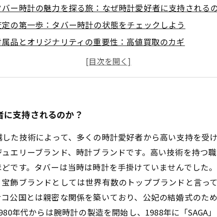
タバー時計の魅力を探る旅：なぜ時計愛好者に支持される
査定の第一歩：タバー時計の状態をチェックしよう
付属品とオリジナリティの重要性：高値買取のカギ
賢い選択をするためのヒント：タバー時計の価値を引き出
買取専門店での査定体験：正確な評価を受けるために
タバー時計の買取トレンド：今知っておくべき情報
あなたの大切なタバー時計を円満に手放すために：最後の
者に支持されるのか？
した技術によって、多くの時計愛好者から高い支持を受けて
ジュエリーブランド、時計ブランドです。高い技術を持つ
ほどです。タバーは当時は時計を手掛けていませんでした
、宝飾ブランドとしては世界有数のトップブランドと言っ
ナコ公国とは親密な関係を築いており、公妃の結婚式のた
80年代からは腕時計の製造を開始し、1988年に「SAG