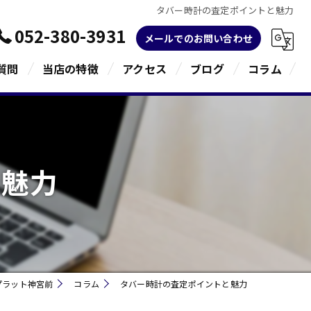
タバー時計の査定ポイントと魅力
052-380-3931
メールでのお問い合わせ
質問
当店の特徴
アクセス
ブログ
コラム
金
ブランド
と魅力
宝石
貴金属
指輪
プラット神宮前
コラム
タバー時計の査定ポイントと魅力