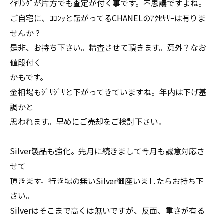
ｲﾔﾘﾝｸﾞが片方でも査定が付く事です。不思議ですよね。
ご自宅に、ｺﾛﾝｯと転がってるCHANELのｱｸｾｻﾘｰは有りま
せんか？
是非、お持ち下さい。精査させて頂きます。意外？なお
値段付く
かもです。
金相場もｼﾞﾘｼﾞﾘと下がってきていますね。年内は下げ基
調かと
思われます。早めにご売却をご検討下さい。
Silver製品も強化。先月に続きまして今月も誠意対応さ
せて
頂きます。行き場の無いSilver御座いましたらお持ち下
さい。
Silverはそこまで高くは無いですが、反面、重さが有る