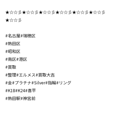
★☆☆彡★☆☆彡★☆☆彡★☆☆彡★☆☆彡★☆☆彡
★☆☆彡
#名古屋#瑞穂区
#熱田区
#昭和区
#南区#港区
#買取
#整理#エルメス#買取大吉
#金#プラチナ#Silver#指輪#リング
#K18#K24#喜平
#熱田駅#神宮前