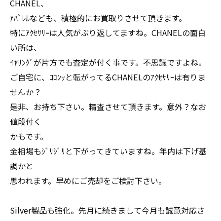
CHANEL、
ｱﾊﾟﾚﾙなども、積極的にお買取りさせて頂きます。
特にｱｸｾｻﾘｰは人気がぶり返してますね。CHANELの面白
い所は、
ｲﾔﾘﾝｸﾞが片方でも査定が付く事です。不思議ですよね。
ご自宅に、ｺﾛﾝｯと転がってるCHANELのｱｸｾｻﾘｰは有りま
せんか？
是非、お持ち下さい。精査させて頂きます。意外？なお
値段付く
かもです。
金相場もｼﾞﾘｼﾞﾘと下がってきていますね。年内は下げ基
調かと
思われます。早めにご売却をご検討下さい。
Silver製品も強化。先月に続きまして今月も誠意対応さ