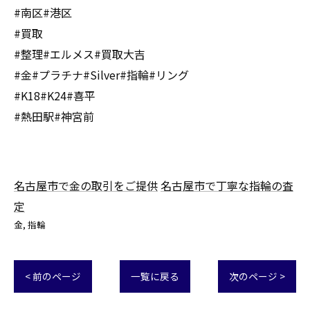
#南区#港区
#買取
#整理#エルメス#買取大吉
#金#プラチナ#Silver#指輪#リング
#K18#K24#喜平
#熱田駅#神宮前
名古屋市で金の取引をご提供
名古屋市で丁寧な指輪の査
定
金
指輪
< 前のページ
一覧に戻る
次のページ >