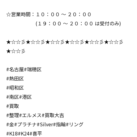
☆営業時間：１０：００ ～ ２０：００
(１９：００ ～ ２０：００ は受付のみ)
★☆☆彡★☆☆彡★☆☆彡★☆☆彡★☆☆彡★☆☆彡
★☆☆彡
#名古屋#瑞穂区
#熱田区
#昭和区
#南区#港区
#買取
#整理#エルメス#買取大吉
#金#プラチナ#Silver#指輪#リング
#K18#K24#喜平