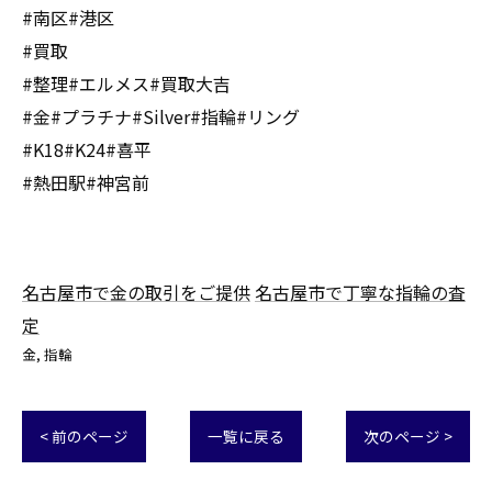
#南区#港区
#買取
#整理#エルメス#買取大吉
#金#プラチナ#Silver#指輪#リング
#K18#K24#喜平
#熱田駅#神宮前
名古屋市で金の取引をご提供
名古屋市で丁寧な指輪の査
定
金
指輪
< 前のページ
一覧に戻る
次のページ >