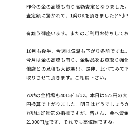
昨今の金の高騰も有り高額査定となりました
査定額に驚かれて、1発OKを頂きました(^^♪ﾖｶｯ
有難う御座います。またのご利用お待ちして
10月も後半、今週は気温も下がり冬前ですね
今月は金の高騰も有り、金製品をお買取り強
他店との見積も大歓迎!!!、是非、比べてみて
取りさせて頂きます。ご相談下さい。
ｱﾒﾘｶの金相場も4015ﾄﾞﾙ/oz。本日は572円
円換算で上がりました。明日はどうでしょう
ｱﾒﾘｶは好景気の指標ですが、皆さん、金へ資金
21000円/gです、それでも高値圏ですね。