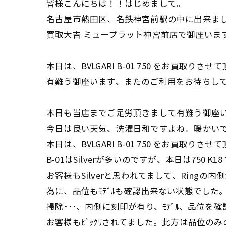
皆様こんにちは！！はじめまして。
名古屋市熱田区、名鉄神宮前駅の中に出来ま
買取大吉 ミュープラット神宮前店で御座いま
本日は、BVLGARI B-01 750 をお買取りさ
有難う御座います、またのご利用をお待ちし
本日も当店までご足労頂きまして有難う御座
今日は良い天気、洗濯日和ですよね。暖かい
本日は、BVLGARI B-01 750 をお買取りさ
B-01はSilverが多いのですが、本日は750 K1
お客様もSilverと思われてまして、Ringの
為に、品位もﾓﾃﾞﾙも確認出来ない状態でした
掃除･･･、内側に刻印が有り、ﾓﾃﾞﾙ、品位を確認
お客様もﾋﾞｯｸﾘされてました。此方は品位の