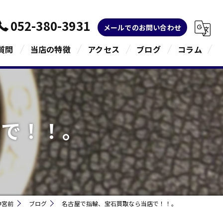
052-380-3931
メールでのお問い合わせ
質問
当店の特徴
アクセス
ブログ
コラム
金
ブランド
店で！！。
宝石
貴金属
指輪
神宮前
ブログ
名古屋で指輪、宝石買取なら当店で！！。