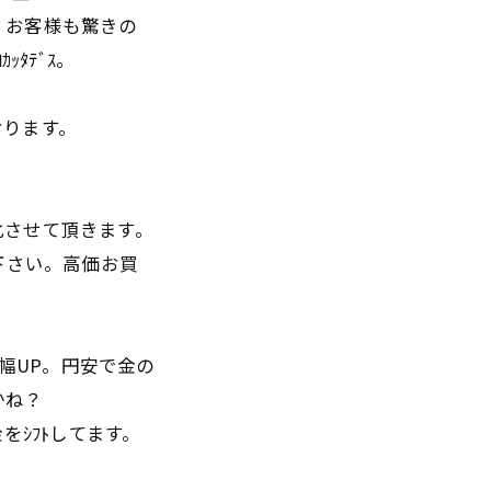
。お客様も驚きの
ﾀﾃﾞｽ。
おります。
。
化させて頂きます。
下さい。高価お買
の大幅UP。円安で金の
かね？
をｼﾌﾄしてます。