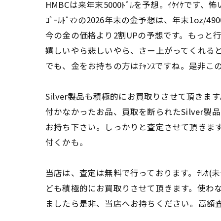
HMBCは来年末5000ﾄﾞﾙを予想。ｲｹｲｹです、怖
ｺﾞｰﾙﾄﾞﾏﾝの2026年末の金予想は、年末1oz/490
今の金の価格より2割UPの予想です。もっと
嬉しいやら悲しいやら、さー上がってくれる
でも、金をお持ちの方はﾁｬﾝｽですね。是非この機
Silver製品も積極的にお買取りさせて頂きま
付かなかったお品、買取を断られたSilver製
お持ち下さい。しっかりと査定させて頂きま
付くかも。
当店は、査定は無料で行っております。ﾃﾚｶ(
ども積極的にお買取りさせて頂きます。使わ
ましたら是非、当店へお持ちください。高額