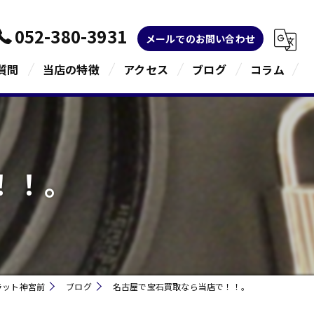
052-380-3931
メールでのお問い合わせ
質問
当店の特徴
アクセス
ブログ
コラム
金
ブランド
！！。
宝石
貴金属
指輪
ラット神宮前
ブログ
名古屋で宝石買取なら当店で！！。