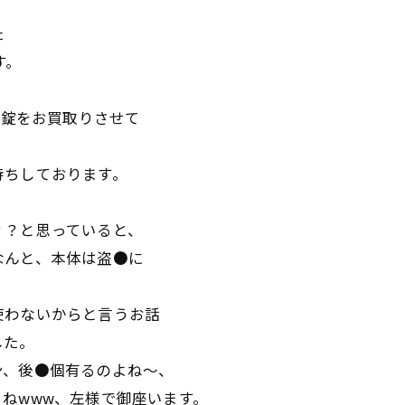
た
す。
京錠をお買取りさせて
待ちしております。
？？と思っていると、
なんと、本体は盗●に
使わないからと言うお話
した。
ン、後●個有るのよね～、
ねwww、左様で御座います。