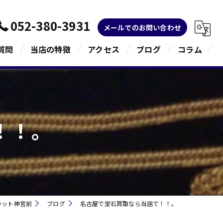
052-380-3931
メールでのお問い合わせ
質問
当店の特徴
アクセス
ブログ
コラム
金
ブランド
！！。
宝石
貴金属
指輪
ラット神宮前
ブログ
名古屋で宝石買取なら当店で！！。