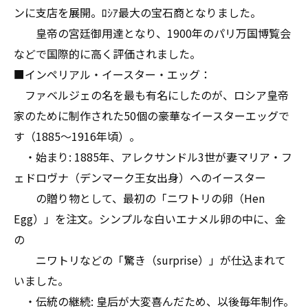
ンに支店を展開。ﾛｼｱ最大の宝石商となりました。
皇帝の宮廷御用達となり、1900年のパリ万国博覧会
などで国際的に高く評価されました。
■インペリアル・イースター・エッグ：
ファベルジェの名を最も有名にしたのが、ロシア皇帝
家のために制作された50個の豪華なイースターエッグで
す（1885〜1916年頃）。
・始まり: 1885年、アレクサンドル3世が妻マリア・フ
ェドロヴナ（デンマーク王女出身）へのイースター
の贈り物として、最初の「ニワトリの卵（Hen
Egg）」を注文。シンプルな白いエナメル卵の中に、金
の
ニワトリなどの「驚き（surprise）」が仕込まれて
いました。
・伝統の継続: 皇后が大変喜んだため、以後毎年制作。