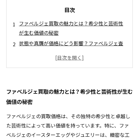
目次
ファベルジェ買取の魅力とは？希少性と芸術性
が生む価値の秘密
状態や真贋が価格にどう影響？ファベルジェ査
定の重要ポイント解説
代表的な宝飾品とイースターエッグ、買取で高
額評価される理由
時期や店舗で変動する買取価格の相場分析と最
ファベルジェ買取の魅力とは？希少性と芸術性が生む
新動向を探る
価値の秘密
適正な買取価格で売るために知っておきたい事
前準備と交渉術
ファベルジェの買取価格は、その独特の希少性と卓越し
信頼できる買取専門店の選び方とファベルジェ
た芸術性によって高い価値を持っています。特に、ファ
売却成功の秘訣
ベルジェのイースターエッグやジュエリーは、緻密な工