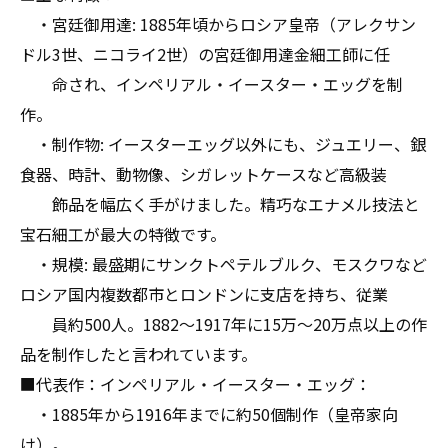
・宮廷御用達: 1885年頃からロシア皇帝（アレクサン
ドル3世、ニコライ2世）の宮廷御用達金細工師に任
命され、インペリアル・イースター・エッグを制
作。
・制作物: イースターエッグ以外にも、ジュエリー、銀
食器、時計、動物像、シガレットケースなど高級装
飾品を幅広く手がけました。精巧なエナメル技法と
宝石細工が最大の特徴です。
・規模: 最盛期にサンクトペテルブルク、モスクワなど
ロシア国内複数都市とロンドンに支店を持ち、従業
員約500人。1882〜1917年に15万〜20万点以上の作
品を制作したと言われています。
■代表作：インペリアル・イースター・エッグ：
・1885年から1916年までに約50個制作（皇帝家向
け）。