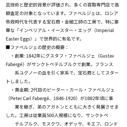
ファベルジェ買取価格の実態を把握して納得の
芸技術と歴史的背景が評価され、多くの買取専門店で高
売却を実現しよう
額査定の対象となっています。ファベルジェは、ロシア
帝政時代を代表する宝石商・金細工師の工房で、特に豪
華な「インペリアル・イースター・エッグ（Imperial
Easter Eggs）」で世界的に有名です。
■ファベルジェの歴史の概要：
・創業: 1842年にグスタフ・ファベルジェ（Gustav
Fabergé）がサンクトペテルブルクで創業。フランス
系ユグノーの血を引く家系で、宝石商としてスター
トしました。
・黄金期: 2代目のピーター・カール・ファベルジェ
（Peter Carl Fabergé、1846-1920）が1882年頃に事
業を継ぎ、弟のアガトンとともに大きく発展させま
した。工房は従業員500人規模になり、サンクトペ
テルブルク、モスクワ、オデッサ、キエフ、ロンド