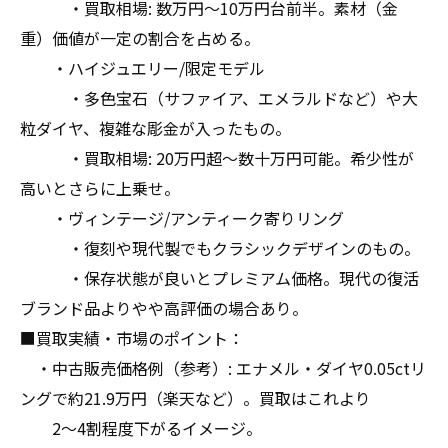
・買取相場: 数万円〜10万円台前半。素材（金
重）価値が一定の割合を占める。
・ハイジュエリー/限定モデル
・多色宝石（サファイア、エメラルドなど）や大
粒ダイヤ、複雑な彫金が入ったもの。
・買取相場: 20万円超〜数十万円可能。希少性が
高いとさらに上乗せ。
・ヴィンテージ/アンティーク寄りリング
・復刻や現代製でもクラシックデザインのもの。
・保存状態が良いとプレミアム価格。現代の復活
ブランド品よりやや高評価の場合あり。
■買取実績・市場のポイント：
・中古販売価格例（参考）: エナメル・ダイヤ0.05ctリ
ングで約21.9万円（楽天など）。買取はこれより
2〜4割程度下がるイメージ。