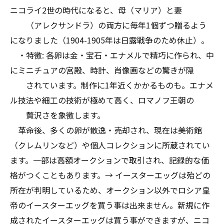
ニコライ2世の時代になると、母（マリア）と妻
（アレクサンドラ）の両方に毎年1個ずつ贈るよう
になりました（1904-1905年は日露戦争のため休止）。
・特徴: 各卵は金・宝石・エナメルで精巧に作られ、中
にミニチュアの宮殿、時計、肖像画などの驚きが隠
されています。制作に1年近くかかるものも。エナメ
ル技法や細工の技術が極めて高く、ロマノフ王朝の
贅沢さを象徴します。
革命後、多くの卵が散逸・売却され、現在は美術館
（クレムリンなど）や個人コレクションに所蔵されてい
ます。一部は高額オークションで取引され、記録的な価
格がつくこともあります。→ イースターエッグは殆どの
所在が判明しているため、オークション以外でロシア皇
帝のイースターエッグを買う事は出来ません。新規に作
成されたイースターエッグは買う事ができますが、ニコ