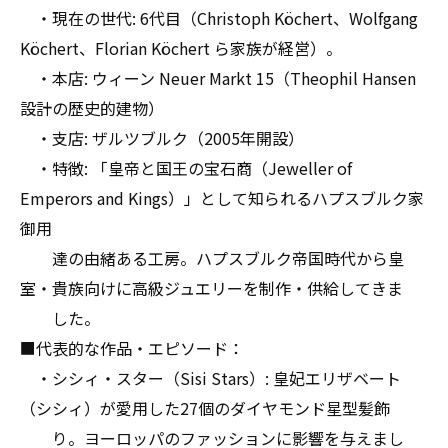
・現在の世代: 6代目（Christoph Köchert、Wolfgang
Köchert、Florian Köchert ら家族が経営）。
・本店: ウィーン Neuer Markt 15（Theophil Hansen
設計の歴史的建物）
・支店: ザルツブルク（2005年開設）
・特徴: 「皇帝と国王の宝石商（Jeweller of
Emperors and Kings）」として知られるハプスブルク家
御用
達の由緒ある工房。ハプスブルク帝国時代から皇
室・貴族向けに高級ジュエリーを制作・供給してきま
した。
■代表的な作品・エピソード：
・シシィ・スター（Sisi Stars）: 皇妃エリザベート
（シシィ）が愛用した27個のダイヤモンド星型髪飾
り。ヨーロッパのファッションに影響を与えまし