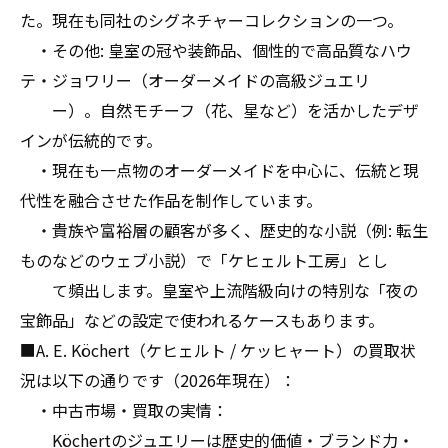
た。現在も同社のシグネチャーコレクションの一つ。
・その他: 皇室の冠や装飾品、個性的で高品質なハウ
テ・ジョワリー（オーダーメイドの高級ジュエリ
ー）。自然モチーフ（花、星など）を活かしたデザ
インが伝統的です。
・現在も一点物のオーダーメイドを中心に、伝統と現
代性を融合させた作品を制作しています。
・貴族や富裕層の顧客が多く、歴史的な小説（例: 転生
ものなどのウェブ小説）で「ケヒェルト工房」とし
て頻出します。皇室や上流階級向けの特別な「夜の
宝飾品」などの設定で使われるケースもあります。
■A. E. Köchert（ケヒェルト / ケッヒャート）の買取状
況は以下の通りです（2026年現在）：
・中古市場・買取の実情：
Köchertのジュエリーは歴史的価値・ブランド力・