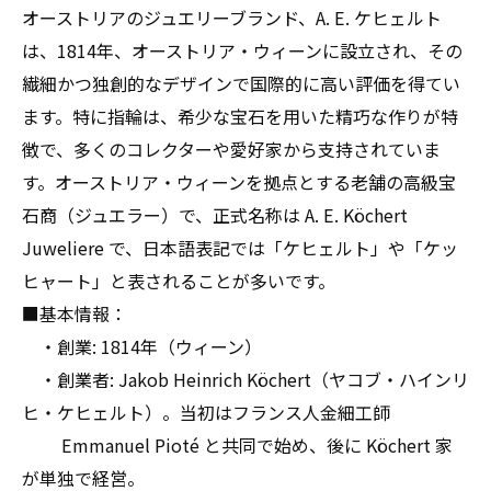
の最終チェックリスト
オーストリアのジュエリーブランド、A. E. ケヒェルト
オーストリア宝石指輪の高価買取とは？知って
は、1814年、オーストリア・ウィーンに設立され、その
おくべき基本情報まとめ
繊細かつ独創的なデザインで国際的に高い評価を得てい
A. E. ケヒェルトの指輪を売るなら今！希少価値
ます。特に指輪は、希少な宝石を用いた精巧な作りが特
が高まる理由とタイミング
徴で、多くのコレクターや愛好家から支持されていま
す。オーストリア・ウィーンを拠点とする老舗の高級宝
石商（ジュエラー）で、正式名称は A. E. Köchert
Juweliere で、日本語表記では「ケヒェルト」や「ケッ
ヒャート」と表されることが多いです。
■基本情報：
・創業: 1814年（ウィーン）
・創業者: Jakob Heinrich Köchert（ヤコブ・ハインリ
ヒ・ケヒェルト）。当初はフランス人金細工師
Emmanuel Pioté と共同で始め、後に Köchert 家
が単独で経営。