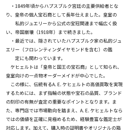
・1849年頃からハプスブルク宮廷の主要供給者とな
り、皇帝の個人宝石商として長年仕えました。皇室の
私的ジュエリーから公式の宝冠関連まで幅広く扱
い、帝国崩壊（1918年）まで続きました。
・最近では、隠されていたハプスブルク家の私的ジュ
エリー（フロレンティンダイヤモンドを含む）の鑑
定にも関わっています。
ケヒェルトは「皇帝と国王の宝石商」として知られ、
皇室向けの一点物オーダーメイドが中心でした。
この様に、伝統有るA. E. ケヒェルトの高価買取を実現
するためには、まず指輪の状態や宝石の品質、ブランド
の刻印の有無が査定の重要なポイントとなります。ま
た、専門店では市場動向を踏まえ、A. E. ケヒェルトなら
ではの価値を正確に見極めるため、経験豊富な鑑定士が
対応します。加えて、購入時の証明書やオリジナルの箱