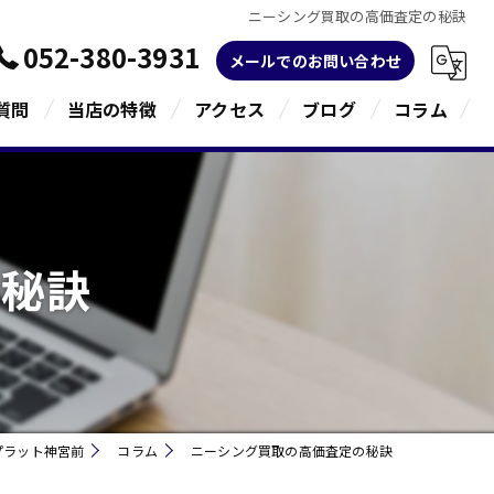
ニーシング買取の高価査定の秘訣
052-380-3931
メールでのお問い合わせ
質問
当店の特徴
アクセス
ブログ
コラム
金
ブランド
の秘訣
宝石
貴金属
指輪
プラット神宮前
コラム
ニーシング買取の高価査定の秘訣