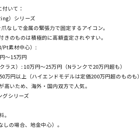
に付いて：
 Ring）シリーズ
爪なしで金属の緊張力で固定するアイコン。
付きのものは積極的に高額査定されやすい。
Pt素材中心）:
円〜15万円
ス）: 10万円〜25万円（Nランクで20万円超も）
0万円以上（ハイエンドモデルは定価200万円超のものも
が高いため、海外・国内双方で人気。
グリングシリーズ
。
料。
ヤなしの場合、地金中心）。