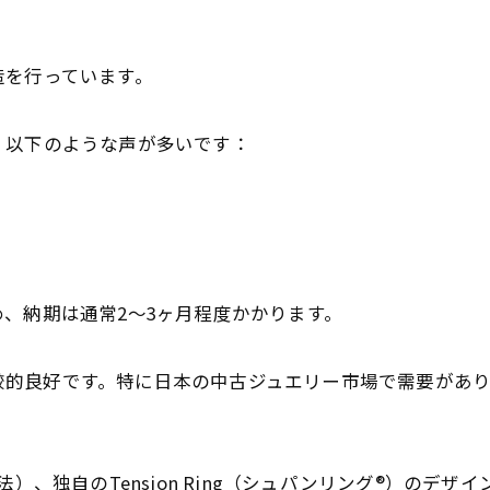
を行っています。
以下のような声が多いです：
、納期は通常2〜3ヶ月程度かかります。
）
、比較的良好です。特に日本の中古ジュエリー市場で需要があ
独自のTension Ring（シュパンリング®）のデザイ