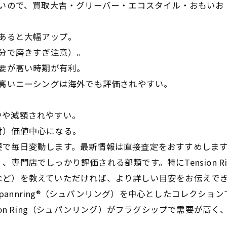
すいので、買取大吉・グリーバー・エコスタイル・おもいお
。
あると大幅アップ。
分で磨きすぎ注意）。
要が高い時期が有利。
が高いニーシングは海外でも評価されやすい。
や減額されやすい。
）価値中心になる。
で毎日変動します。最新情報は直接査定をおすすめしま
門店でしっかり評価される部類です。特にTension R
など）を教えていただければ、より詳しい目安をお伝えで
Spannring®（シュパンリング）を中心としたコレクシ
ion Ring（シュパンリング）がフラグシップで需要が