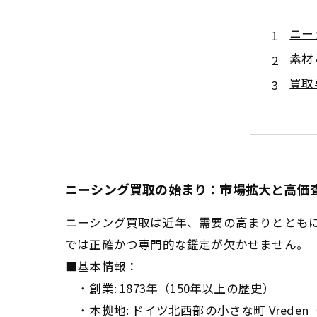
ニー
素材
買取
市場
ニー
初心
最新
ニーシング買取の始まり：市場拡大と高価
ニーシング買取は近年、需要の高まりととも
では正確かつ専門的な鑑定が欠かせません。
■基本情報：
・創業: 1873年（150年以上の歴史）
・本拠地: ドイツ北西部の小さな町 Vrede