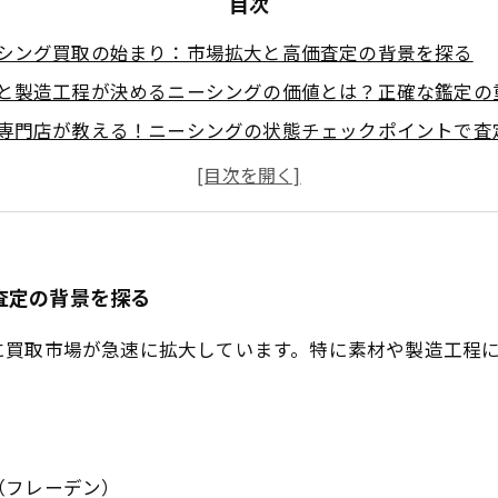
目次
シング買取の始まり：市場拡大と高価査定の背景を探る
と製造工程が決めるニーシングの価値とは？正確な鑑定の
専門店が教える！ニーシングの状態チェックポイントで査
動向と評価基準を理解して、安心の高価買取を実現しよう
シングを売却するための最適なタイミングと継続的な情報
者必見！ニーシング買取で失敗しないための基本知識と注
情報で差をつける！ニーシング高価買取の秘訣まとめ
査定の背景を探る
に買取市場が急速に拡大しています。特に素材や製造工程
n（フレーデン）