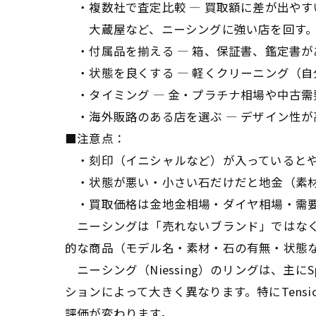
・複数社で査定比較 — 買取額に差が出や
大蔵屋など、ニーシングに強い店を回す
・付属品を揃える — 箱、保証書、鑑定書が
・状態を良くする — 軽くクリーニング（自
・タイミング — 金・プラチナ相場や中古需
・海外販路のある店を選ぶ — デザイン性
■注意点：
・刻印（イニシャルなど）が入っているとや
・状態が悪い・小さい石だけだと地金（素材
・買取価格は金地金相場・ダイヤ相場・需要
ニーシングは「売れないブランド」ではなく、専
的な商品（モデル名・素材・石の有無・状態
ニーシング（Niessing）のリングは、主に
ションによって大きく異なります。特にTens
評価が変わります。