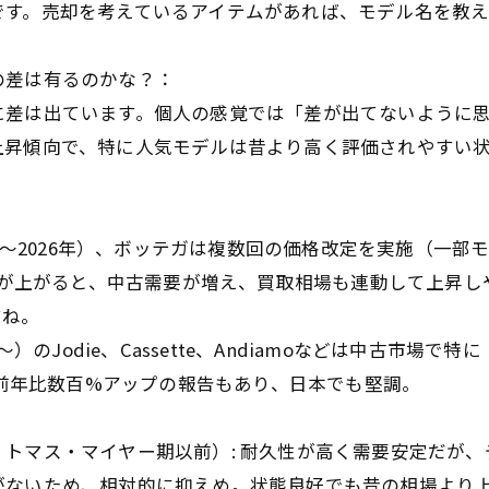
です。売却を考えているアイテムがあれば、モデル名を教
の差は有るのかな？：
差は出ています。個人の感覚では「差が出てないように
昇傾向で、特に人気モデルは昔より高く評価されやすい
〜2026年）、ボッテガは複数回の価格改定を実施（一部
が上がると、中古需要が増え、買取相場も連動して上昇し
ね。
〜）のJodie、Cassette、Andiamoなどは中古市場で特に
前年比数百%アップの報告もあり、日本でも堅調。
マス・マイヤー期以前）: 耐久性が高く需要安定だが、
いため、相対的に抑えめ。状態良好でも昔の相場より