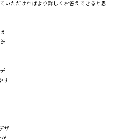
えていただければより詳しくお答えできると思
思え
状況
モデ
やす
デザ
上が