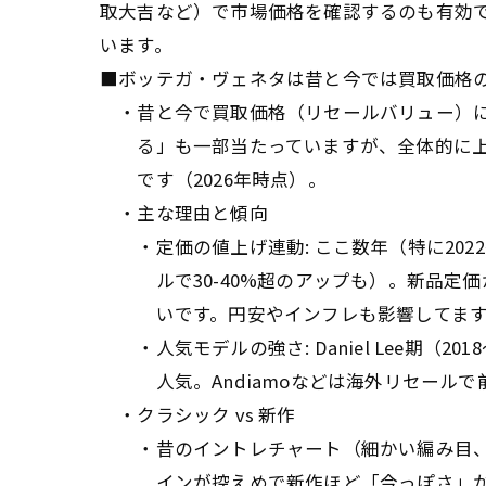
取大吉など）で市場価格を確認するのも有効
います。
■ボッテガ・ヴェネタは昔と今では買取価格
・昔と今で買取価格（リセールバリュー）に
る」も一部当たっていますが、全体的に上
です（2026年時点）。
・主な理由と傾向
・定価の値上げ連動: ここ数年（特に2022
ルで30-40%超のアップも）。新品定価
いです。円安やインフレも影響してます
・人気モデルの強さ: Daniel Lee期（2018
人気。Andiamoなどは海外リセールで
・クラシック vs 新作
・昔のイントレチャート（細かい編み目、ト
インが控えめで新作ほど「今っぽさ」がな