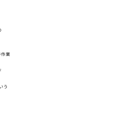
の
手作業
ド
いう