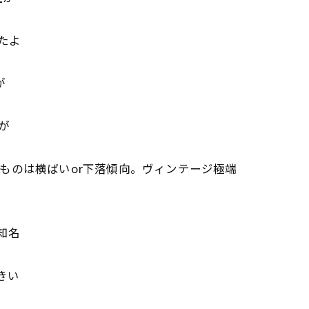
たよ
が
が
ものは横ばいor下落傾向。ヴィンテージ極端
知名
きい