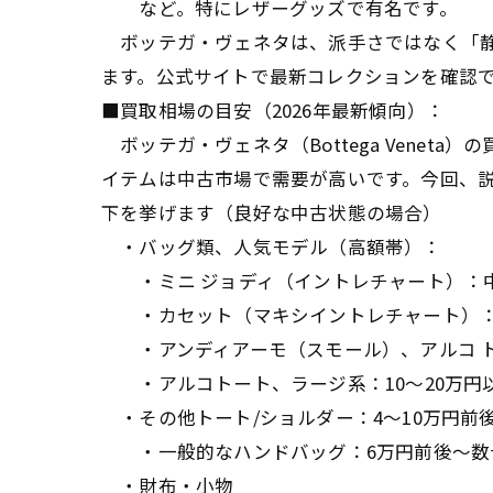
など。特にレザーグッズで有名です。
ボッテガ・ヴェネタは、派手さではなく「静
ます。公式サイトで最新コレクションを確認
■買取相場の目安（2026年最新傾向）：
ボッテガ・ヴェネタ（Bottega Venet
イテムは中古市場で需要が高いです。今回、
下を挙げます（良好な中古状態の場合）
・バッグ類、人気モデル（高額帯）：
・ミニ ジョディ（イントレチャート）：中古販
・カセット（マキシイントレチャート）：中古
・アンディアーモ（スモール）、アルコ トー
・アルコトート、ラージ系：10〜20万円
・その他トート/ショルダー：4〜10万円前
・一般的なハンドバッグ：6万円前後〜数
・財布・小物