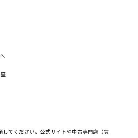
e、
が堅
頼してください。公式サイトや中古専門店（買