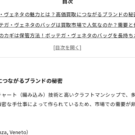
目次
・ヴェネタの魅力とは？高価買取につながるブランドの秘
テガ・ヴェネタのバッグは買取市場で人気なのか？需要と
のカギは保管方法！ボッテガ・ヴェネタのバッグを長持ち
がつくポイント解説！ボッテガ・ヴェネタバッグの価値を
る買取専門店の選び方と納得のいく取引を実現するために
・ヴェネタ買取で知っておきたい基本の注意点とよくある
ボッテガ・ヴェネタのバッグを最高値で売るための完全ガ
につながるブランドの秘密
チャート（編み込み）技術と高いクラフトマンシップで、
緻密な手仕事によって作られているため、市場での需要が
 Veneto）