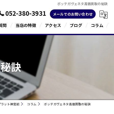
ボッテガヴェネタ高価買取の秘訣
052-380-3931
メールでのお問い合わせ
質問
当店の特徴
アクセス
ブログ
コラム
金
ブランド
の秘訣
宝石
貴金属
指輪
プラット神宮前
コラム
ボッテガヴェネタ高価買取の秘訣