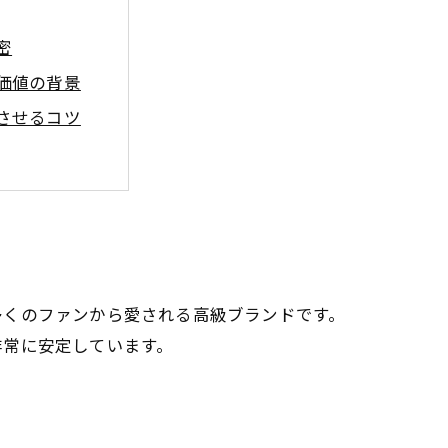
密
価値の背景
させるコツ
見極める方法
質問
イド
多くのファンから愛される高級ブランドです。
非常に安定しています。