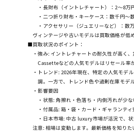
・長財布（イントレチャート）：2〜8万
・二つ折り財布・キーケース：数千円〜
・アクセサリー（ジュエリーなど）：数万
ヴィンテージや古いモデルは買取価格が低め
■買取状況のポイント：
・強み: イントレチャートの耐久性が高く、定番
Cassetteなどの人気モデルはリセール率
・トレンド: 2026年現在、特定の人気モデ
調。一方で、トレンド色や過剰在庫モデル
・影響要因
・状態: 角擦れ・色落ち・内側汚れが少な
・付属品: 箱・袋・カード・ギャランティ
・日本市場: 中古 luxury市場が活況で
注意: 相場は変動します。最新価格を知り