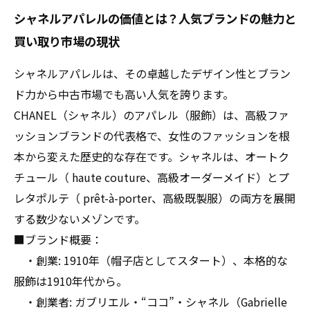
シャネルアパレルの価値とは？人気ブランドの魅力と
パレル高価査定の秘密
買い取り市場の現状
高価査定を目指すあなたへ！シャネルアパレル
売却で失敗しない交渉テクニック
シャネルアパレルは、その卓越したデザイン性とブラン
シャネルアパレルを賢く売るための基礎知識と
ド力から中古市場でも高い人気を誇ります。
最新トレンド紹介
CHANEL（シャネル）のアパレル（服飾）は、高級ファ
買取市場で差がつく！シャネルアパレル高価査
ッションブランドの代表格で、女性のファッションを根
定の全てを知ろう
本から変えた歴史的な存在です。シャネルは、オートク
チュール（ haute couture、高級オーダーメイド）とプ
レタポルテ（ prêt-à-porter、高級既製服）の両方を展開
する数少ないメゾンです。
■ブランド概要：
・創業: 1910年（帽子店としてスタート）、本格的な
服飾は1910年代から。
・創業者: ガブリエル・“ココ”・シャネル（Gabrielle