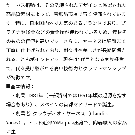
ヤーネス指輪の高価買取が可能に！実際の売却
ヤーネス指輪は、その洗練されたデザインと厳選された
体験談を紹介
高品質素材によって、宝飾品市場で高く評価されていま
まとめ：ヤーネスの指輪を賢く売るための秘訣
す。特に、日本国内外で人気のあるブランドであり、プ
とポイント
ラチナや18金などの貴金属が使われているため、素材そ
のものの価値も高いです。さらに、ヤーネスは細部まで
丁寧に仕上げられており、耐久性や美しさが長期間保た
れることもポイントです。現在は5代目となる家族経営
で、代々受け継がれる高い技術力とクラフトマンシップ
が特徴です。
■基本情報：
・創業: 1881年（一部資料では1861年頃の起源を指す
場合もあり）、スペインの首都マドリードで誕生。
・創業者: クラウディオ・ヤーネス（Claudio
Yanes）。トレド近郊のMalpica出身で、陶器職人の家系
に生