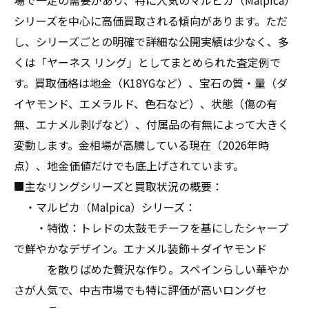
場で一定の需要があり、特に人気のマルピカ（Malpica）
シリーズを中心に高価買取される傾向があります。ただ
し、シリーズごとの明確で詳細な公開実績は少なく、多
くは「ヤーネス リング」としてまとめられた査定例で
す。買取価格は地金（K18YGなど）、宝石の質・量（ダ
イヤモンド、エメラルド、色石など）、状態（傷の有
無、エナメル剥げなど）、付属品の有無によって大きく
変動します。金相場が高騰している現在（2026年時
点）、地金価値だけでも底上げされています。
■主なリングシリーズと買取状況の概要：
・マルピカ（Malpica）シリーズ：
・特徴：トレドの太鼓モチーフを基にしたシャープ
で鮮やかなデザイン。エナメル装飾＋ダイヤモンド
を散りばめた贅沢な作り。スペインらしい華やか
さが人気で、中古市場でも特に評価が高いロングセ