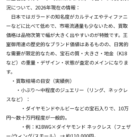
況について、2026年現在の情報：
日本ではガラードの知名度がカルティエやティファニ
ーなどに比べて低めで、市場流通量も少ないため、買取
価格は品物次第で幅が大きく出やすいのが特徴です。王
室御用達の歴史的なブランド価値はあるものの、日常的
な需要が限定的なため、宝石の質・大きさ・地金（K18
など）の重量・デザイン・状態が査定のメインになりま
す。
・買取相場の目安（実績例）
・小ぶり～中程度のジュエリー（リング、ネックレ
スなど）：
・ダイヤモンドやルビーなどの宝石入りで、10万
円～数十万円程度が一般的。
・例：K18WG×ダイヤモンド ネックレス（フェザ
ー/ウィング/スモール） → 約110,000円。