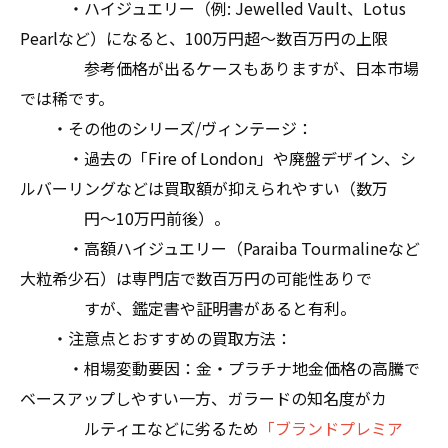
・ハイジュエリー（例: Jewelled Vault、Lotus
Pearlなど）になると、100万円超～数百万円の上限
参考価格が出るケースもありますが、日本市場
では稀です。
・その他のシリーズ/ヴィンテージ：
・過去の「Fire of London」や廃盤デザイン、シ
ルバーリングなどは買取額が抑えられやすい（数万
円～10万円前後）。
・高額ハイジュエリー（Paraiba Tourmalineなど
大粒希少石）は専門店で数百万円の可能性ありで
すが、鑑定書や証明書があると有利。
・注意点とおすすめの買取方法：
・相場変動要因：金・プラチナ地金価格の高騰で
ベースアップしやすい一方、ガラードの知名度がカ
ルティエなどに劣るため
「ブランドプレミア