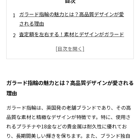
目次
ガラード指輪の魅力とは？高品質デザインが愛
される理由
査定額を左右する！素材とデザインがガラード
指輪の価値を決めるポイント
保存状態の重要性を見逃すな！指輪のコンディ
ションが査定に与える影響とは
買取専門店の選び方ガイド！信頼できる店舗で
ガラード指輪の魅力とは？高品質デザインが愛される
高価買取を実現する方法
理由
ガラード指輪を最高値で売るために知っておき
たい売却の流れとコツ
ガラード指輪は、英国発の老舗ブランドであり、その高
知って得する！ガラード指輪買取でよくある質
品質な素材と精緻なデザインが特徴です。特に、使用さ
問とその回答まとめ
れるプラチナや18金などの貴金属は耐久性に優れてお
ガラード指輪の高価買取ポイント徹底解説―あ
り、長期間美しい輝きを保ちます。また、ブランド独自