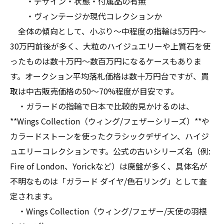
・デザイン・状態・付属品の有無
・ヴィンテージか現代コレクションか
全体の傾向として、小ぶり～中程度の指輪は5万円～
30万円前後が多く、大粒のハイジュエリーや上質石を使
ったものは数十万円～数百万円になるケースもありま
す。オークション平均落札価格は数十万円台ですが、買
取は中古販売価格の50～70%程度が目安です。
・ガラードの指輪で日本で比較的見かけるのは、
**Wings Collection（ウィング/フェザーシリーズ）**や
カラードストーンを使ったクラシックデザイン、ハイジ
ュエリーコレクションです。公式の古いシリーズ名（例:
Fire of London、Yorickなど）は廃盤が多く、具体名が
不明なものは「ガラード ダイヤ/色石リング」として査
定されます。
・Wings Collection（ウィング/フェザー/天使の羽根