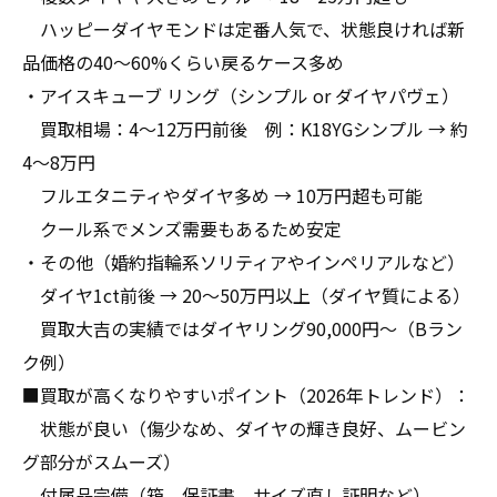
ハッピーダイヤモンドは定番人気で、状態良ければ新
品価格の40〜60%くらい戻るケース多め
・アイスキューブ リング（シンプル or ダイヤパヴェ）
買取相場：4〜12万円前後 例：K18YGシンプル → 約
4〜8万円
フルエタニティやダイヤ多め → 10万円超も可能
クール系でメンズ需要もあるため安定
・その他（婚約指輪系ソリティアやインペリアルなど）
ダイヤ1ct前後 → 20〜50万円以上（ダイヤ質による）
買取大吉の実績ではダイヤリング90,000円〜（Bラン
ク例）
■買取が高くなりやすいポイント（2026年トレンド）：
状態が良い（傷少なめ、ダイヤの輝き良好、ムービン
グ部分がスムーズ）
付属品完備（箱、保証書、サイズ直し証明など）