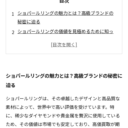
目次
ショパールリングの魅力とは？高級ブランドの
秘密に迫る
ショパールリングの価値を見極めるために知っ
ておきたいポイント
買取専門店が教える！ショパールリングの高価
買取のコツ
実際にあった成功事例から学ぶショパールリン
ショパールリングの魅力とは？高級ブランドの秘密に
グの売却術
迫る
最高値で売るために今すぐできる！ショパール
リング買取の秘訣まとめ
ショパールリングは、その卓越したデザインと高品質な
ショパールリングを高価買取に出す際の注意点
素材によって、世界中で高い評価を受けています。特
とは？
に、稀少なダイヤモンドや貴金属を贅沢に使用している
信頼できる買取専門店の選び方と安心して売る
ため、その価値は市場でも安定しており、高価買取が期