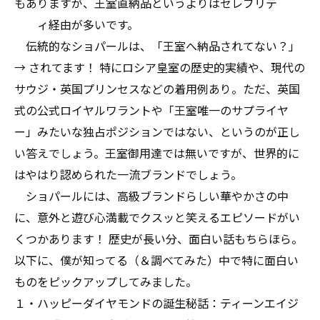
もありますが、王室直納品というよりはセレブリテ
ィ経由が多いです。
伝統的なショパールは、「王室へ納品されてない？」
→ されてます！ 特にロシア皇室の歴史的実績や、現代の
サウジ・英国プリンセスなどの着用例あり。ただ、英国
式の公式ロイヤルワラントや「王室唯一のサプライヤ
ー」みたいな独占ポジションではない、というのが正し
い答えでしょう。王室御用達では無いですが、世界的に
はやはり認められた一流ブランドでしょう。
ショパールには、高級ブランドらしい華やかさの中
に、意外と遊び心満載でクスッと笑えるエピソードがい
くつかあります！ 歴史が長い分、面白い話もちらほら。
以下に、僕が知ってる（＆調べてみた）中で特に面白い
ものをピックアップしてみました。
１・ハッピーダイヤモンドの誕生秘話：ティーンエイジ