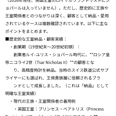
（2026年現在、英国王室のロイヤルワラントリストにシ
ョパールは入っていません）。ただし、歴史的に王族や
王室関係者とのつながりは深く、顧客として納品・愛用
されているケースは複数確認されています。以下に主な
ポイントをまとめます。
■歴史的な王室納品・顧客実績：
・創業期（19世紀末～20世紀初頭）：
創業者ルイ-ユリス・ショパール時代に、**ロシア皇
帝ニコライ2世（Tsar Nicholas II）**の顧客とな
り、高精度時計を納品。当時のスイス鉄道公式サプ
ライヤーにも選ばれ、王侯貴族層に信頼されるブラ
ンドとして成長しました。（これは「納品」として
明確な王室実績）
・現代の王族・王室関係者の着用例
・英国王室：プリンセス・ベアトリス（Princess