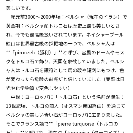
美しいです。
紀元前3000〜2000年頃：ペルシャ（現在のイラン）で
黄金期：ペルシャ産トルコ石は歴史上最も美しいとさ
れ、今でも最高級扱いされています。ネイシャーブール
鉱山は世界最古級の採掘地の一つで、ペルシャ人は
**「pirouzeh（勝利）」**と呼び、宮殿のドームやモス
クをトルコ石で飾り、天国を象徴していました。ペルシ
ャ人はトルコ石を護符として馬の鞍や短剣にもつけ、色
が変わったら危険の前兆だと信じていました（実際は日
光や化学物質で変色しやすい）。
中世：ヨーロッパに「トルコ石」という名前が誕生：
13世紀頃、トルコの商人（オスマン帝国経由）を通じて
ペルシャの美しい青い石がヨーロッパに広まりました。
そこでフランス語で**「pierre turquoise（トルコの
石）」**と呼ばれ、現在の「turquoise（ターコイズ）」