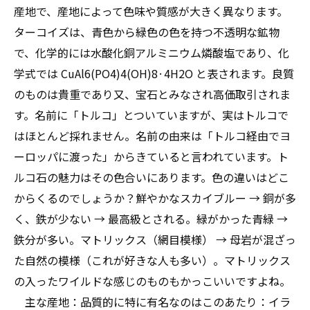
ターコイズ買取の基礎知識：なぜ専門知識が必
産地で、産地によって色味や質感が大きく異なります。
要なのか？
ターコイズは、青色から緑色の色を持つ不透明な鉱物
ターコイズを最適な価格で売るための秘訣とお
で、化学的には水酸化銅アルミニウム燐酸塩であり、化
すすめの買取先
学式では CuAl6(PO4)4(OH)8·4H2O と表されます。良質
のものは貴重であり又、宝石とみなされ高価取引されま
す。名前に「トルコ」とついていますが、実はトルコで
はほとんど採れません。名前の由来は「トルコ経由でヨ
ーロッパに渡った」からきていると言われています。ト
ルコ石の魅力はその色合いにあります。色の違いはどこ
からくるのでしょうか？鮮やかなスカイブルー → 銅が多
く、鉄が少ない → 最高級とされる。緑がかった青緑 →
鉄分が多い。マトリックス（網目模様） → 母岩が混ざっ
た自然の模様（これが好きな人も多い）。マトリックス
の入ったワイルドな感じのものもかっこいいですよね。
主な産地：品質的に特に有名なのはこのあたり：イラ