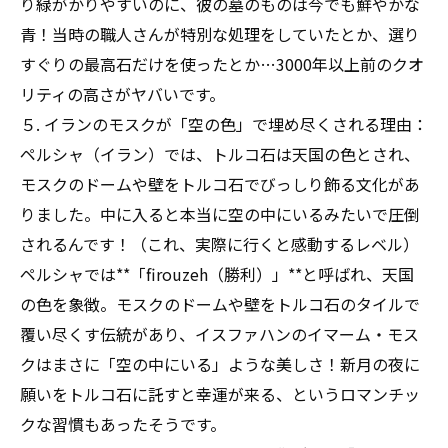
り緑がかりやすいのに、彼の墓のものは今でも鮮やかな
青！当時の職人さんが特別な処理をしていたとか、選り
すぐりの最高石だけを使ったとか…3000年以上前のクオ
リティの高さがヤバいです。
５. イランのモスクが「空の色」で埋め尽くされる理由：
ペルシャ（イラン）では、トルコ石は天国の色とされ、
モスクのドームや壁をトルコ石でびっしり飾る文化があ
りました。中に入ると本当に空の中にいるみたいで圧倒
されるんです！（これ、実際に行くと感動するレベル）
ペルシャでは**「firouzeh（勝利）」**と呼ばれ、天国
の色を象徴。モスクのドームや壁をトルコ石のタイルで
覆い尽くす伝統があり、イスファハンのイマーム・モス
クはまさに「空の中にいる」ような美しさ！新月の夜に
願いをトルコ石に託すと幸運が来る、というロマンチッ
クな習慣もあったそうです。