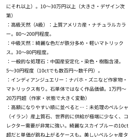
にそれ以上）。10〜30万円以上（大きさ・デザイン次
第）
：高級天然（A級）：上質アメリカ産・ナチュラルカラ
ー。80〜200円程度。
：中級天然：綺麗な色だが鉄分多め・軽いマトリック
ス。30〜80円程度。
：一般的な処理石：中国産安定化・染色・樹脂含浸。
5〜30円程度（10ctでも数百円〜数千円）。
：インディアンジュエリー：ナバホ・ズニなど作家物・
マトリックス有り。石単体ではなく作品価値。1万円〜
20万円超（作家・状態で大きく変動）
：高額になりやすい順に並べると…：未処理のペルシャ
（イラン）産上質石、世界的に供給が極端に少なく、コ
レクター需要が非常に強い。綺麗なスカイブルーの10ct
超だと単価が跳ね上がるケースも。美しいペルシャ産タ