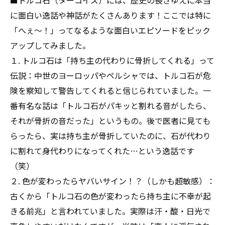
■トルコ石（ターコイズ）には、歴史の長さゆえに本当
に面白い逸話や神話がたくさんあります！ここでは特に
「へぇ〜！」ってなるような面白いエピソードをピック
アップしてみました。
１. トルコ石は「持ち主の代わりに骨折してくれる」って
伝説：中世のヨーロッパやペルシャでは、トルコ石が危
険を察知して警告してくれると信じられていました。一
番有名な話は「トルコ石がパキッと割れる音がしたら、
それが骨折の音だった」というもの。後で医者に見ても
らったら、実は持ち主が骨折していたのに、石が代わり
に割れて身代わりになってくれた…という逸話です
（笑）
２. 色が変わったらヤバいサイン！？（しかも超敏感）：
古くから「トルコ石の色が変わったら持ち主に不幸が起
きる前兆」と言われていました。実際は汗・酸・日光で