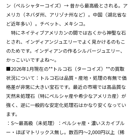
ン（ペルシャターコイズ）→ 昔から最高級とされる。ア
メリカ（ネバダ州、アリゾナ州など）。中国（湖北省な
ど近年多い）。チベット、メキシコ。
特にネイティブアメリカンの間では古くから神聖な石
とされ、インディアンジュエリーでよく見かけるのもこ
のためです。インディアンの作るシルバージュエリー、
かっこいいですよね〜。
■2026年1月現在の**トルコ石（ターコイズ）**の買取
状況について：トルコ石は品質・産地・処理の有無で価
格差が非常に大きい宝石です。最近の市場では高品質な
天然未処理石（特にペルシャ産や希少なアメリカ産）が
強く、逆に一般的な安定化処理石はかなり安くなってい
ます。
：S〜最高級（未処理）：ペルシャ産・濃いスカイブル
ー・ほぼマトリックス無し。数百円〜2,000円以上（稀