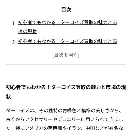
目次
初心者でもわかる！ターコイズ買取の魅力と市
場の現状
初心者でもわかる！ターコイズ買取の魅力と市
場の現状
ターコイズの価値を決める3つのポイントとは？
品質・産地・加工に注目
査定前に必読！ターコイズを高価査定に導く準
初心者でもわかる！ターコイズ買取の魅力と市場の現
備と注意点
状
買取専門店の選び方：信頼できる業者で満足の
いく売却を実現
ターコイズは、その独特の青緑色と模様の美しさから、
実際に高価査定を受けた体験談とプロのアドバ
古くからアクセサリーやジュエリーに用いられてきまし
イスまとめ
た。特にアメリカの南西部やイラン、中国などが有名な