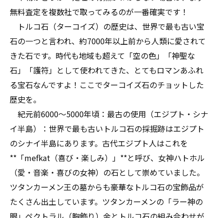
無料査定を複数社で取ってみるのが一番確実です！
トルコ石（ターコイズ）の歴史は、世界で最も古い宝
石の一つと言われ、約7000年以上前から人類に愛されて
きた石です。時代も地域も超えて「空の色」「神聖な
石」「護符」として使われてきた、とてもロマンあふれ
る宝石なんですよ！ここでターコイズ石のチョットした
歴史を。
紀元前6000〜5000年頃：最古の使用（エジプト・シナ
イ半島）：世界で最も古いトルコ石の採掘跡はエジプト
のシナイ半島にあります。古代エジプト人はこれを
**「mefkat（喜び・楽しみ）」**と呼び、女神ハトホル
（愛・音楽・喜びの女神）の石として崇めていました。
ツタンカーメン王の墓からも豪華なトルコ石の宝飾品が
たくさん出土しています。ツタンカーメンの「ラー神の
眼」ペクトラル（胸飾り）金とトルコ石の組み合わせが