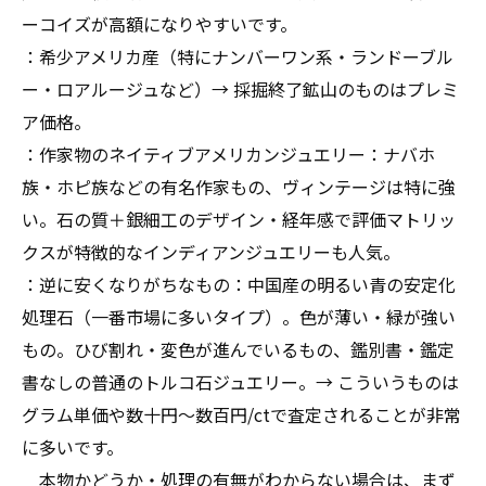
ーコイズが高額になりやすいです。
：希少アメリカ産（特にナンバーワン系・ランドーブル
ー・ロアルージュなど）→ 採掘終了鉱山のものはプレミ
ア価格。
：作家物のネイティブアメリカンジュエリー：ナバホ
族・ホピ族などの有名作家もの、ヴィンテージは特に強
い。石の質＋銀細工のデザイン・経年感で評価マトリッ
クスが特徴的なインディアンジュエリーも人気。
：逆に安くなりがちなもの：中国産の明るい青の安定化
処理石（一番市場に多いタイプ）。色が薄い・緑が強い
もの。ひび割れ・変色が進んでいるもの、鑑別書・鑑定
書なしの普通のトルコ石ジュエリー。→ こういうものは
グラム単価や数十円〜数百円/ctで査定されることが非常
に多いです。
本物かどうか・処理の有無がわからない場合は、まず