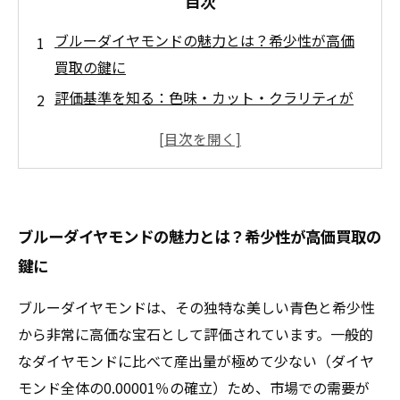
目次
ブルーダイヤモンドの魅力とは？希少性が高価
買取の鍵に
評価基準を知る：色味・カット・クラリティが
価格を左右する理由
専門鑑定の秘密公開！ブルーダイヤモンドの正
確な価値を見極める方法
市場動向から見るブルーダイヤモンドの価値変
ブルーダイヤモンドの魅力とは？希少性が高価買取の
動と今後の見通し
鍵に
高価買取を実現するためのポイントと買取店選
びのコツ
ブルーダイヤモンドは、その独特な美しい青色と希少性
ブルーダイヤモンド買取でよくある質問とその
から非常に高価な宝石として評価されています。一般的
回答まとめ
なダイヤモンドに比べて産出量が極めて少ない（ダイヤ
安心取引のために知っておきたいブルーダイヤ
モンド全体の0.00001％の確立）ため、市場での需要が