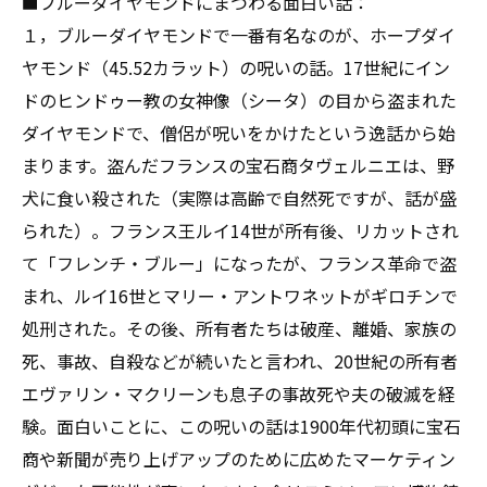
■ブルーダイヤモンドにまつわる面白い話：
１，ブルーダイヤモンドで一番有名なのが、ホープダイ
ヤモンド（45.52カラット）の呪いの話。17世紀にイン
ドのヒンドゥー教の女神像（シータ）の目から盗まれた
ダイヤモンドで、僧侶が呪いをかけたという逸話から始
まります。盗んだフランスの宝石商タヴェルニエは、野
犬に食い殺された（実際は高齢で自然死ですが、話が盛
られた）。フランス王ルイ14世が所有後、リカットされ
て「フレンチ・ブルー」になったが、フランス革命で盗
まれ、ルイ16世とマリー・アントワネットがギロチンで
処刑された。その後、所有者たちは破産、離婚、家族の
死、事故、自殺などが続いたと言われ、20世紀の所有者
エヴァリン・マクリーンも息子の事故死や夫の破滅を経
験。面白いことに、この呪いの話は1900年代初頭に宝石
商や新聞が売り上げアップのために広めたマーケティン