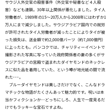
サウジ人外交官の殺害事件（外交官や秘書など４人殺
害）なども連鎖。30年以上関係が悪化しました。タイ人
労働者が、1989年の15～20万人から2008年にはわずか1
万人にまで減少しました。サウジアラビア国内での就労
が許可されたタイ人労働者が減ったことによりタイが被
った損失は、送金額で約2,000億バーツ（約7,000億円）
に上ったとも。バンコクでは、チャリティーイベントで
撮影された写真に写っていた政府関係者の妻の多くがサ
ウジアラビアの宮殿で盗まれたダイヤモンドのネックレ
スに似た品を着用していた、という噂が地元紙の間で流
れた･･･。
ブルーダイヤモンドは美しさだけでなく、こんなドラ
マチックな物語がたくさんあって魅力的です。呪いは本
当かフィクションか…どっちにしろ、人生で一度見るだ
けでもラッキーな宝石ですよね。