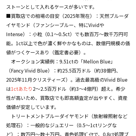
ストーンとして入れるケースが多いです。
■買取店での相場の目安（2025年現在）：天然ブルーダ
イヤモンド（ファンシーブルー、特にVividや
Intense）：小粒（0.1〜0.5ct）でも数百万〜数千万円可
能。1ct以上で色が濃く鮮やかなものは、数億円規模の価
値がつくケースあり（鑑定書必要）。
オークション実績例：9.51ctの「Mellon Blue」
（Fancy Vivid Blue）：約25.5百万ドル（約38億円、
2025年11月クリスティーズ）。過去最高級のVivid Blue
は
1ctあたり
2〜2.5百万ドル（約3〜4億円）超え。希少
性が高いため、買取店でも即高額査定が出やすく、資産
価値が安定しています。
トリートメントブルーダイヤモンド（放射線照射など
処理石）：一般的なジュエリー（0.5〜1ctリングな
ど）：数万円〜数十万円。青色処理ﾀﾞｲﾔで、0.8ct処理ブ