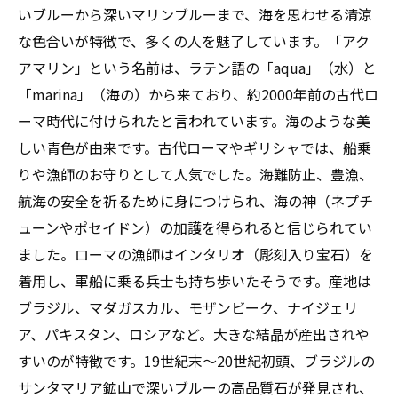
初心者必見！アクアマリンを賢く売るための全
いブルーから深いマリンブルーまで、海を思わせる清涼
知識ガイド
な色合いが特徴で、多くの人を魅了しています。「アク
アマリン」という名前は、ラテン語の「aqua」（水）と
「marina」（海の）から来ており、約2000年前の古代ロ
ーマ時代に付けられたと言われています。海のような美
しい青色が由来です。古代ローマやギリシャでは、船乗
りや漁師のお守りとして人気でした。海難防止、豊漁、
航海の安全を祈るために身につけられ、海の神（ネプチ
ューンやポセイドン）の加護を得られると信じられてい
ました。ローマの漁師はインタリオ（彫刻入り宝石）を
着用し、軍船に乗る兵士も持ち歩いたそうです。産地は
ブラジル、マダガスカル、モザンビーク、ナイジェリ
ア、パキスタン、ロシアなど。大きな結晶が産出されや
すいのが特徴です。19世紀末〜20世紀初頭、ブラジルの
サンタマリア鉱山で深いブルーの高品質石が発見され、