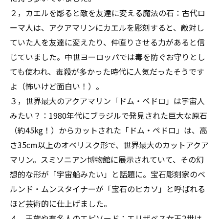
２，カエルを彫ると敵を友達に変える魔法の石：古代ロ
ーマ人は、アクアマリンにカエルを彫刻すると、敵対し
ていた人を友達に変えたり、仲直りさせる力があると信
じていました。中世ヨーロッパでは毒を防ぐお守りとし
ても使われ、毒殺が多かった時代に人気だったそうです
よ（怖いけど面白い！）。
３，世界最大のアクアマリン「ドム・ペドロ」は宇宙人
みたい？：1980年代にブラジルで発見された巨大な原石
（約45kg！）からカットされた「ドム・ペドロ」は、高
さ35cm以上のオベリスク形で、世界最大のカットアクア
マリン。スミソニアン博物館に展示されていて、その幻
想的な形が「宇宙船みたい」と話題に。宝石彫刻家のベ
ルンド・ムンスタイナーが「宝石のピカソ」と呼ばれる
ほど芸術的に仕上げました。
４，王族や有名人のエピソード：エリザベス女王2世は