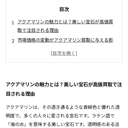
目次
アクアマリンの魅力とは？美しい宝石が高価買
取で注目される理由
市場価格の変動がアクアマリン買取に与える影
響を徹底解説
専門店が教える！アクアマリンの品質見極めポ
イントと査定基準
高価買取を実現するための売却タイミングと賢
アクアマリンの魅力とは？美しい宝石が高価買取で注
い売り方
目される理由
安心して売れる！アクアマリン買取の最新業界
動向まとめ
アクアマリンは、その透き通るような青緑色と優れた透
知って得する！アクアマリンの高価買取に役立
明度で、多くの人々に愛される宝石です。ラテン語で
つおすすめ店舗一覧
「海の水」を意味する美しい宝石です。透明感のある淡