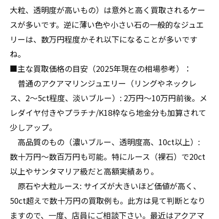
大粒、透明度が高いもの）は意外と高く買取されるケー
スが多いです。逆に薄い色や小さい石の一般的なジュエ
リーは、数万円程度かそれ以下になることが多いです
ね。
■主な買取価格の目安（2025年現在の相場参考）：
普通のアクアマリンジュエリー（リングやネックレ
ス、2〜5ct程度、淡いブルー）: 2万円〜10万円前後。メ
レダイヤ付きやプラチナ/K18枠なら地金分も加算されて
少しアップ。
高品質のもの（濃いブルー、透明度高、10ct以上）:
数十万円〜数百万円も可能。特にルース（裸石）で20ct
以上やサンタマリア級だと高額実績あり。
原石や大粒ルース: サイズが大きいほど価値が高く、
50ct超えで数十万円の買取例も。此方は見て判断となり
ますので、一度、店員にご相談下さい。最近はアクアマ