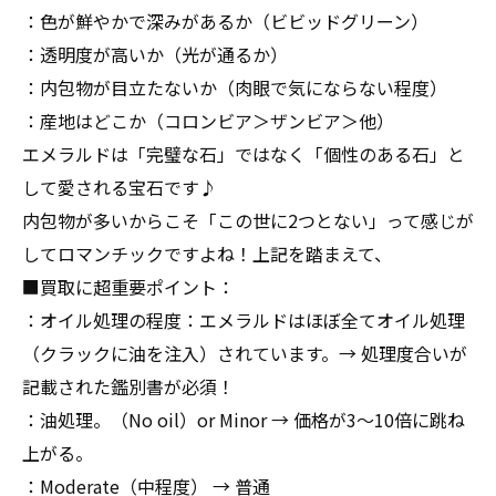
：色が鮮やかで深みがあるか（ビビッドグリーン）
：透明度が高いか（光が通るか）
：内包物が目立たないか（肉眼で気にならない程度）
：産地はどこか（コロンビア＞ザンビア＞他）
エメラルドは「完璧な石」ではなく「個性のある石」と
して愛される宝石です♪
内包物が多いからこそ「この世に2つとない」って感じが
してロマンチックですよね！上記を踏まえて、
■買取に超重要ポイント：
：オイル処理の程度：エメラルドはほぼ全てオイル処理
（クラックに油を注入）されています。→ 処理度合いが
記載された鑑別書が必須！
：油処理。（No oil）or Minor → 価格が3〜10倍に跳ね
上がる。
：Moderate（中程度） → 普通