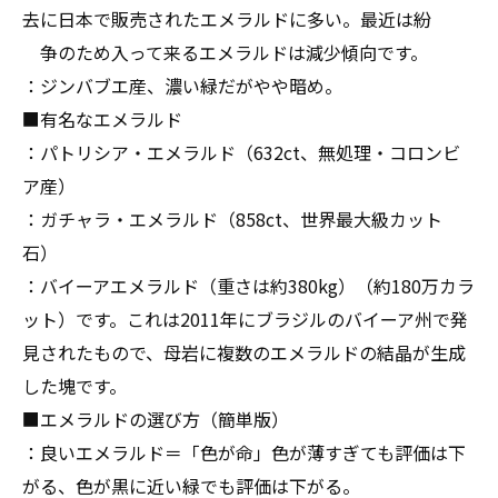
去に日本で販売されたエメラルドに多い。最近は紛
争のため入って来るエメラルドは減少傾向です。
：ジンバブエ産、濃い緑だがやや暗め。
■有名なエメラルド
：パトリシア・エメラルド（632ct、無処理・コロンビ
ア産）
：ガチャラ・エメラルド（858ct、世界最大級カット
石）
：バイーアエメラルド（重さは約380kg）（約180万カラ
ット
）です。これは2011年にブラジルのバイーア州で発
見されたもので、母岩に複数のエメラルドの結晶が生成
した塊です。
■エメラルドの選び方（簡単版）
：良いエメラルド＝「色が命」色が薄すぎても評価は下
がる、色が黒に近い緑でも評価は下がる。