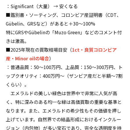
：Significant（大量） → 安くなる
■鑑別書・ソーティング、コロンビア産証明書（CDT、
Gübelin、GRSなど）があると＋30〜100%
特にGRSやGübelinの「Muzo Green」などのコメント付
きは激高。
■2025年現在の買取相場目安（
1ct・良質コロンビア
産・Minor oilの場合
）
：普通品質：50〜100万円、上品質：150〜300万円、ト
ップクオリティ：400万円〜（ザンビア産だと半額〜7割
くらい）。
エメラルドの美しい緑色は世界中で非常に人気が高
く、特に深みのある均一な緑は高価買取の重要な基準と
なります。また、エメラルドの希少性もその価値を押し
上げています。自然界での結晶形成におけるインクルー
ジョン（内包物）が多い宝石であり、完全な透明度を持