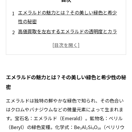
エメラルドの魅力とは？その美しい緑色と希少
性の秘密
高価買取を左右するエメラルドの透明度とカラ
ーパワーの見極め方
カットの質がもたらす価値の差とは？エメラル
ド鑑定のポイント解説
最新の買取市場動向から見るエメラルド価格の
エメラルドの魅力とは？その美しい緑色と希少性の秘
上昇理由
密
信頼できる買取店選びのコツと、納得のいく取
引を実現する流れ
エメラルドは独特の鮮やかな緑色で知られ、その色合い
エメラルド買取の落とし穴とは？注意すべきポ
はクロムやバナジウムなどの微量元素によって生まれま
イントまとめ
す。宝石名：エメラルド（Emerald）。鉱物名：ベリル
まとめ：エメラルドの高価買取を成功させるた
（Beryl）の緑色変種。化学式：Be₃Al₂Si₆O₁₈（ベリリウ