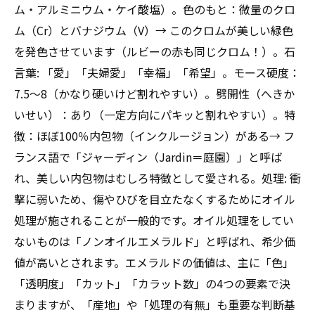
めの全知識
ム・アルミニウム・ケイ酸塩）。色のもと：微量のクロ
ム（Cr）とバナジウム（V）→ このクロムが美しい緑色
を発色させています（ルビーの赤も同じクロム！）。石
言葉: 「愛」「夫婦愛」「幸福」「希望」。モース硬度：
7.5〜8（かなり硬いけど割れやすい）。劈開性（へきか
いせい）：あり（一定方向にパキッと割れやすい）。特
徴：ほぼ100％内包物（インクルージョン）がある→ フ
ランス語で「ジャーディン（Jardin＝庭園）」と呼ば
れ、美しい内包物はむしろ特徴として愛される。処理: 衝
撃に弱いため、傷やひびを目立たなくするためにオイル
処理が施されることが一般的です。オイル処理をしてい
ないものは「ノンオイルエメラルド」と呼ばれ、希少価
値が高いとされます。エメラルドの価値は、主に「色」
「透明度」「カット」「カラット数」の4つの要素で決
まりますが、「産地」や「処理の有無」も重要な判断基