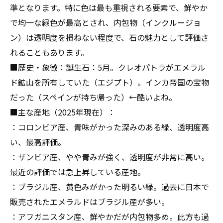
準となります。特に色は最も重視される要素で、鮮やか
で均一な緑色が最高とされ、内包物（インクルージョ
ン）は透明度を損ねない程度で、石の魅力として評価さ
れることもあります。
■歴史・象徴：誕生石：5月。クレオパトラがエメラル
ド鉱山を所有していた（エジプト）。インカ帝国の宝物
だった（スペインが持ち帰った）←酷いよね。
■主な産地（2025年現在）：
：コロンビア産、青味がかった深みのある緑、透明度高
い、最高評価。
：ザンビア産、やや青みが強く、透明度が非常に高い。
最近の評価では急上昇している産地。
：ブラジル産、黄色みがかった明るい緑。過去に日本で
販売されたエメラルドはブラジル産が多い。
：アフガニスタン産、鮮やかだが内包物多め。此方も過