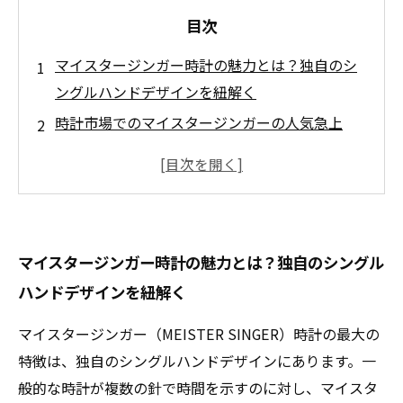
目次
マイスタージンガー時計の魅力とは？独自のシ
ングルハンドデザインを紐解く
時計市場でのマイスタージンガーの人気急上
昇！高価買取が期待できる理由
査定額アップの秘訣！状態や付属品がマイスタ
ージンガー時計の価値を左右する
市場動向を把握して賢く売る！マイスタージン
マイスタージンガー時計の魅力とは？独自のシングル
ガー時計の最新トレンド情報
ハンドデザインを紐解く
納得の買取価格で手放すために！マイスタージ
ンガー時計買取の成功ストーリー
マイスタージンガー（MEISTER SINGER）時計の最大の
マイスタージンガー時計買取で損をしないため
特徴は、独自のシングルハンドデザインにあります。一
のチェックポイント７選
般的な時計が複数の針で時間を示すのに対し、マイスタ