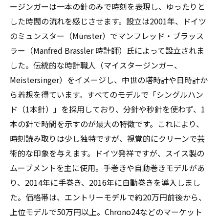
買取専門店が教える！マイスタージンガー時計
ージンガーは一本の針のみで時刻を表現し、ゆったりと
を高く売るための最終ガイド
した時間の流れを感じさせます。設立は2001年、ドイツ
のミュンスター（Münster）でマンフレッド・ブラッス
ラー（Manfred Brassler 時計師）氏によって設立されま
した。伝統的な時計職人（マイスタージンガー、
Meistersinger）をイメージし、中世の塔時計や日時計か
ら着想を得ています。すべてのモデルで「シングルハン
ド（1本針）」を採用しており、分針や秒針を使わず、1
本の針で時間を示すのが最大の特徴です。これにより、
時刻読み取りは少し独特ですが、視覚的にクリーンで芸
術的な印象を与えます。ドイツ発祥ですが、スイス製の
ムーブメントを主に使用。手巻きや自動巻きモデルがあ
り、2014年に手巻き、2016年に自動巻きを導入しまし
た。価格帯は、エントリーモデルで約20万円前後から、
上位モデルで50万円以上。Chrono24などのマーケット