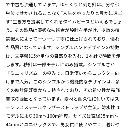
で中古も流通しています。ゆっくりと刻む針は、分や秒
単位でせかされることなく”人生をゆったりと豊かに過ご
す“生き方を提案してくれるタイムピースといえるでしょ
う。その製品は優秀な技術者が設計を手がけ、少数の精
鋭職人によって一つ一つ丁寧に仕上げられており、優れ
た品質となっています。シングルハンドデザインの特徴
は、文字盤に5分単位の目盛りを入れ、1本針で時間を示
します。秒針は一部モデルにのみ搭載。シンプルさが
「ミニマリズム」の極みで、日常使いからコレクター向
けまで人気。このシンプルかつ機能的なデザインは、多
くの時計愛好家から支持されており、その希少性が高価
買取の要因となっています。素材と耐久性に付いてはス
テンレススチールやレザーストラップが主流。防水性は
モデルにより30m〜100m程度。サイズは直径35mm〜
44mmとユニセックスで、男女供に使いやすく、着けや