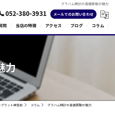
グラハム時計の高価買取の魅力
052-380-3931
メールでのお問い合わせ
質問
当店の特徴
アクセス
ブログ
コラム
金
ブランド
魅力
宝石
貴金属
指輪
ープラット神宮前
コラム
グラハム時計の高価買取の魅力