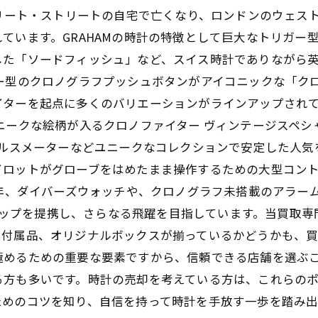
フリート・ストリートの自宅で亡くなり、ロンドンのウェス
ています。GRAHAMの時計の特徴として巨大なトリガー
した「ソードフィッシュ」など、スイス時計でありながら
ー型のクロノグラフプッシュボタンがアイコニックな「ク
イターを起点に多くのバリエーションがラインアップされ
ニークな絵柄が入るクロノファイター ヴィンテージスペ
パルスメーターなどユニークなコレクションで安定した人
イロットがグローブをはめたまま操作するための大型コン
7年、ダイバーズウォッチや、クロノグラフ未搭載のアラー
ナーシップを提携し、さらなる飛躍を目指しています。当買取
、付属品、オリジナルボックスが揃っているかどうかも、
極めるための重要な要素ですから、信頼できる店舗を選ぶこ
る方も多いです。時計の売却を考えている方は、これらの
ためのコツを知り、自信を持って時計を手放す一歩を踏み出