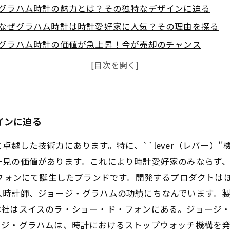
グラハム時計の魅力とは？その独特なデザインに迫る
なぜグラハム時計は時計愛好家に人気？その理由を探る
グラハム時計の価値が急上昇！今が売却のチャンス
高価買取の秘訣：グラハム時計を売る前に知っておくべき
買取専門店での査定プロセスを徹底解説
安心してグラハム時計を手放すためのチェックリスト
あなたのグラハム時計、適正価格での買取が実現する方法
インに迫る
た技術力にあります。特に、``lever（レバー）''機構や`
一見の価値があります。これにより時計愛好家のみならず、
・フォンにて誕生したブランドです。開発するプロダクトは
計師、ジョージ・グラハムの功績にちなんでいます。製造会社
本社はスイスのラ・ショー・ド・フォンにある。ジョージ
ージ・グラハムは、時計におけるストップウォッチ機構を