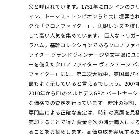
父と呼ばれています。1751年にロンドンの
ィン、トーマス・トンピオンらと共に埋葬され
クな「クロノファイター」、魚眼レンズを模
して高い人気を集めています。 巨大なトリガ
ラハム。基幹コレクションであるクロノファ
ァイター グランドヴィンテージや文字盤にユ
ーを備えたクロノファイター ヴィンテージ 
ファイター」には、第二次大戦中、英国軍パ
最もよく示していると言えるでしょう。200
2010年からF1のメルセデスGPとパート
な価格での査定を行っています。時計の状態
専門店による正確な査定は、時計の真贋を見
売却することで得た資金を次の時計購入にす
ることをお勧めします。高価買取を実現する