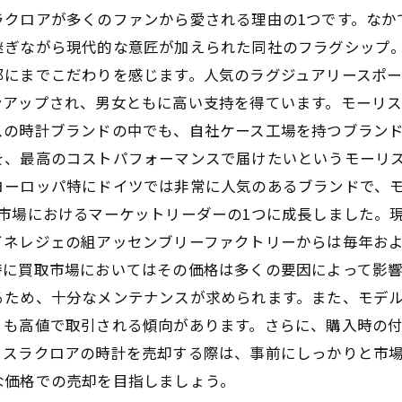
クロアが多くのファンから愛される理由の1つです。なかで
継ぎながら現代的な意匠が加えられた同社のフラグシップ
にまでこだわりを感じます。人気のラグジュアリースポーツ
アップされ、男女ともに高い支持を得ています。モーリス・
スの時計ブランドの中でも、自社ケース工場を持つブラン
を、最高のコストパフォーマンスで届けたいというモーリ
ヨーロッパ特にドイツでは非常に人気のあるブランドで、
場におけるマーケットリーダーの1つに成長しました。現在
ネレジェの組アッセンブリーファクトリーからは毎年およそ1
特に買取市場においてはその価格は多くの要因によって影響
るため、十分なメンテナンスが求められます。また、モデ
りも高値で取引される傾向があります。さらに、購入時の
リスラクロアの時計を売却する際は、事前にしっかりと市
な価格での売却を目指しましょう。