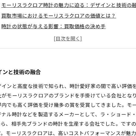
モーリスラクロア時計の魅力に迫る：デザインと技術の
買取市場におけるモーリスラクロアの価値とは？
時計の状態が与える影響：買取価格の決め手
付属品の重要性：モーリスラクロア時計の買取における
賢く売却するための市場価格トレンド
モーリスラクロアを手放したいあなたへ：真の価値を知
時計愛好家必見！最適な買取価格を得るためのガイド
インと技術の融合
インと高度な技術で知られ、時計愛好家の間で高い評価を得
社がモーリスラクロアのブランドを手掛けている会社とな
内でも高く評価を受け幾多の賞を受賞してきました。モーリ
ジナル時計などを製造するメーカーとして、ラ・ショード
から、相手先ブランドの時計を生産する会社でした。です
す。モーリスラクロアは、高いコストパフォーマンスが魅