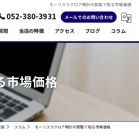
モーリスラクロア時計の買取で知る市場価格
052-380-3931
メールでのお問い合わせ
質問
当店の特徴
アクセス
ブログ
コラム
金
ブランド
る市場価格
宝石
貴金属
指輪
宮前
コラム
モーリスラクロア時計の買取で知る市場価格