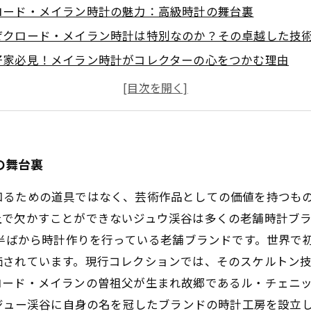
ロード・メイラン時計の魅力：高級時計の舞台裏
ぜクロード・メイラン時計は特別なのか？その卓越した技
好家必見！メイラン時計がコレクターの心をつかむ理由
価買取のポイント：あなたのメイラン時計の真の価値とは
い買取専門店の選び方：メイラン時計を高く売るための知
イラン時計の価値を最大限に引き出すためのヒント
なたのメイラン時計が次のステップへ：成功する買取の道
の舞台裏
知るための道具ではなく、芸術作品としての価値を持つも
上で欠かすことができないジュウ渓谷は多くの老舗時計ブ
紀半ばから時計作りを行っている老舗ブランドです。世界で
価されています。現行コレクションでは、そのスケルトン
ード・メイランの曽祖父が生まれ故郷であるル・チェニット
がジュー渓谷に自身の名を冠したブランドの時計工房を設立