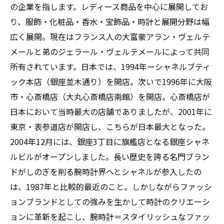
の企業を指します。レディース商品を中心に展開してお
り、服飾・化粧品・香水・宝飾品・時計と展開分野は幅
広く展開。現在はフランス人の大富豪アラン・ヴェルテ
メールと弟のジェラール・ヴェルテメールによって共同
所有されています。日本では、1994年ーシャネルブティ
ック本店（銀座並木通り）を開店。次いで1996年に大阪
市・心斎橋店（大丸心斎橋店南館）を開店。心斎橋店が
日本において当時最大の店舗でありましたが、2001年に
東京・表参道店が開店し、こちらが日本最大となった。
2004年12月には、銀座3丁目に旗艦店となる銀座シャネ
ルビルがオープンしました。長い歴史を誇る名門ブラン
ドがしのぎを削る腕時計界へとシャネルが参入したの
は、1987年と比較的最近のこと。しかしながらファッシ
ョンブランドとしての強みを生かして時計のクリエーシ
ョンに革新を起こし、腕時計＝スタイリッシュなファッ