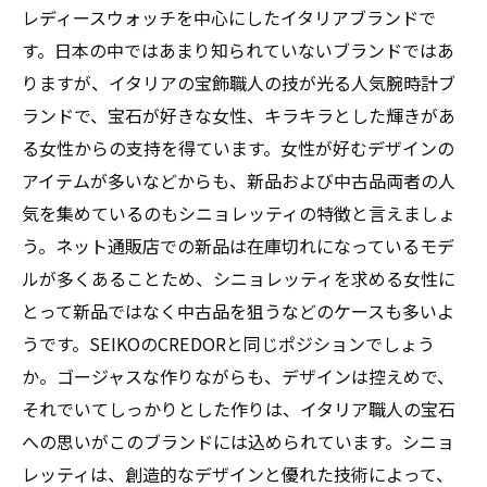
ントまとめ
レディースウォッチを中心にしたイタリアブランドで
す。日本の中ではあまり知られていないブランドではあ
りますが、イタリアの宝飾職人の技が光る人気腕時計ブ
ランドで、宝石が好きな女性、キラキラとした輝きがあ
る女性からの支持を得ています。女性が好むデザインの
アイテムが多いなどからも、新品および中古品両者の人
気を集めているのもシニョレッティの特徴と言えましょ
う。ネット通販店での新品は在庫切れになっているモデ
ルが多くあることため、シニョレッティを求める女性に
とって新品ではなく中古品を狙うなどのケースも多いよ
うです。SEIKOのCREDORと同じポジションでしょう
か。ゴージャスな作りながらも、デザインは控えめで、
それでいてしっかりとした作りは、イタリア職人の宝石
への思いがこのブランドには込められています。シニョ
レッティは、創造的なデザインと優れた技術によって、