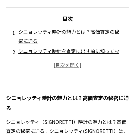
目次
シニョレッティ時計の魅力とは？高価査定の秘
密に迫る
シニョレッティ時計を査定に出す前に知ってお
くべきこと
査定で注目されるシニョレッティ時計の状態と
は
価格を左右する！シニョレッティ時計の付属品
シニョレッティ時計の魅力とは？高価査定の秘密に迫
の重要性
る
買取の流れを理解しよう！シニョレッティ時計
の査定プロセス
シニョレッティ（SIGNORETTI）時計の魅力とは？高価
シニョレッティ時計の真の価値を知るためのヒ
査定の秘密に迫る。シニョレッティ(SIGNORETTI）は、