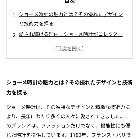
目次
ショーメ時計の魅力とは？その優れたデザイン
と技術力を探る
愛され続ける理由：ショーメ時計がコレクター
に支持される背景
価値の変遷：ショーメ時計がもたらす時間の美
しさ
思い出を手放す勇気：ショーメ時計の高価買取
ショーメ時計の魅力とは？その優れたデザインと技術
の実態
力を探る
高価買取のカギ：ショーメ時計を賢く売るため
のポイント
ショーメ時計は、その独特なデザインと精緻な技術力に
時計の価値再発見：ショーメの魅力をもう一度
より、長年にわたり多くの人々に愛されてきました。こ
見極める
のブランドは、ファッションだけでなく、機能性にも優
ショーメ時計との新たな出会い：あなたのコレ
れた時計を提供しています。1780年、フランス・パリで