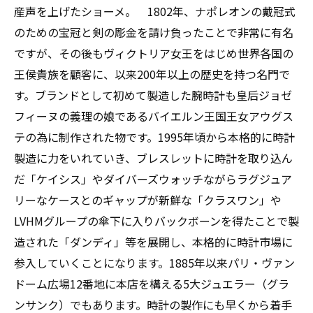
クションに加えるべき理由
産声を上げたショーメ。 1802年、ナポレオンの戴冠式
のための宝冠と剣の彫金を請け負ったことで非常に有名
ですが、その後もヴィクトリア女王をはじめ世界各国の
王侯貴族を顧客に、以来200年以上の歴史を持つ名門で
す。ブランドとして初めて製造した腕時計も皇后ジョゼ
フィーヌの義理の娘であるバイエルン王国王女アウグス
テの為に制作された物です。1995年頃から本格的に時計
製造に力をいれていき、ブレスレットに時計を取り込ん
だ「ケイシス」やダイバーズウォッチながらラグジュア
リーなケースとのギャップが新鮮な「クラスワン」や
LVHMグループの傘下に入りバックボーンを得たことで製
造された「ダンディ」等を展開し、本格的に時計市場に
参入していくことになります。1885年以来パリ・ヴァン
ドーム広場12番地に本店を構える5大ジュエラー（グラ
ンサンク）でもあります。時計の製作にも早くから着手