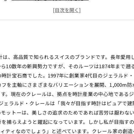
クレール時計を高く売りたいならお任せください！
クレール時計の買取なら当店にお任せください！
時計は、高品質で知られるスイスのブランドです。長年愛用
ら10数年の新興勢力ですが、そのルーツは1874年まで
時計宝石商でした。1997年に創業家4代目のジェラルド
フを主軸にさまざまなバリエーションを展開、1,000m
ます。現在のクレールは、拠点を時計産業の中心地である
のジェラルド・クレールは「我々が目指す時計はピュアで建
のモットーは、美しさの追求のためであれば苦労は厭わな
行を捕らえようと躍起になっています。しかし私が目指す
ティティなのでしょう」と述べています。クレール家の創造