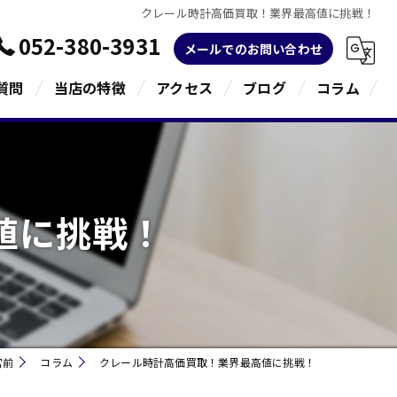
クレール時計高価買取！業界最高値に挑戦！
052-380-3931
メールでのお問い合わせ
質問
当店の特徴
アクセス
ブログ
コラム
金
ブランド
値に挑戦！
宝石
貴金属
指輪
宮前
コラム
クレール時計高価買取！業界最高値に挑戦！