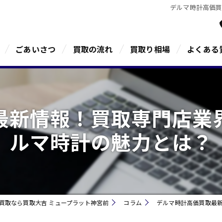
デルマ時計高価
ごあいさつ
買取の流れ
買取り相場
よくある
最新情報！買取専門店業
ルマ時計の魅力とは？
買取なら買取大吉 ミュープラット神宮前
コラム
デルマ時計高価買取最