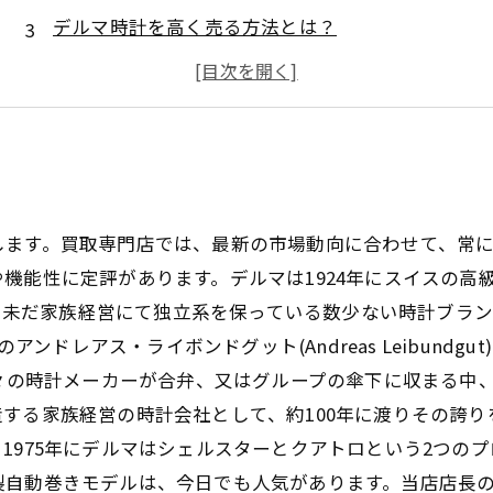
デルマ時計を高く売る方法とは？
デルマ時計の注目モデルとは？
デルマ時計を手放す前に知っておきたいこと
します。買取専門店では、最新の市場動向に合わせて、常
機能性に定評があります。デルマは1924年にスイスの高
ーガンを元に未だ家族経営にて独立系を保っている数少ない時計
三代目のアンドレアス・ライボンドグット(Andreas Leibu
数々の時計メーカーが合弁、又はグループの傘下に収まる中
する家族経営の時計会社として、約100年に渡りその誇
1975年にデルマはシェルスターとクアトロという2つの
製自動巻きモデルは、今日でも人気があります。当店店長