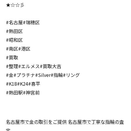
★☆☆彡
#名古屋#瑞穂区
#熱田区
#昭和区
#南区#港区
#買取
#整理#エルメス#買取大吉
#金#プラチナ#Silver#指輪#リング
#K18#K24#喜平
#熱田駅#神宮前
名古屋市で金の取引をご提供
名古屋市で丁寧な指輪の査
定