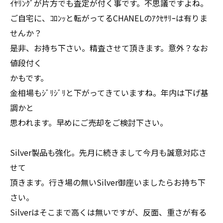
ｲﾔﾘﾝｸﾞが片方でも査定が付く事です。不思議ですよね。
ご自宅に、ｺﾛﾝｯと転がってるCHANELのｱｸｾｻﾘｰは有りま
せんか？
是非、お持ち下さい。精査させて頂きます。意外？なお
値段付く
かもです。
金相場もｼﾞﾘｼﾞﾘと下がってきていますね。年内は下げ基
調かと
思われます。早めにご売却をご検討下さい。
Silver製品も強化。先月に続きまして今月も誠意対応さ
せて
頂きます。行き場の無いSilver御座いましたらお持ち下
さい。
Silverはそこまで高くは無いですが、反面、重さが有る