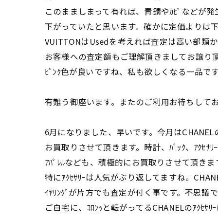
このまましまって有れば、青錆やｶﾋﾞなどが
下がっていたと思います。確かに定価よりは
VUITTONはUsedを考えれば査定は高い部類
お客様への査定額もご理解頂きましてお譲り
ﾋﾟﾝｸ色が良いですね、私も欲しくなる一品です
有難う御座います。またのご利用お待ちして
6月になりました、早いです。今月はCHANE
お買取りさせて頂きます。時計、ﾊﾞｯｸ、ｱｸｾｻﾘｰ、
ｱﾊﾟﾚﾙなども、積極的にお買取りさせて頂きま
特にｱｸｾｻﾘｰは人気がぶり返してますね。CHA
ｲﾔﾘﾝｸﾞが片方でも査定が付く事です。不思議
ご自宅に、ｺﾛﾝｯと転がってるCHANELのｱｸｾｻ