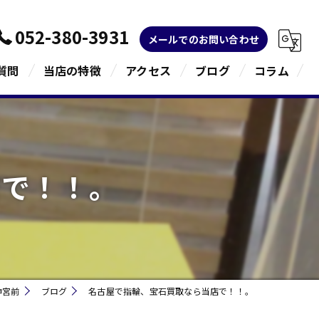
052-380-3931
メールでのお問い合わせ
質問
当店の特徴
アクセス
ブログ
コラム
金
ブランド
店で！！。
宝石
貴金属
指輪
神宮前
ブログ
名古屋で指輪、宝石買取なら当店で！！。