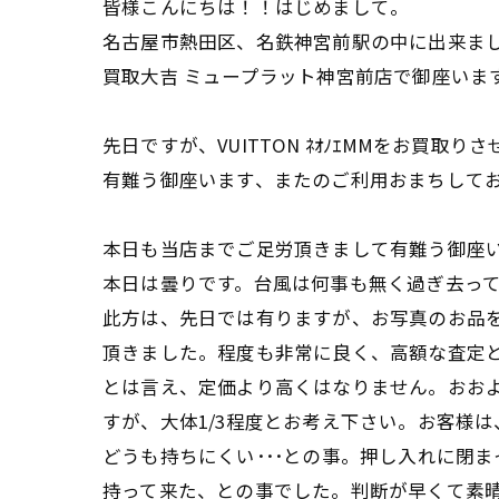
皆様こんにちは！！はじめまして。
名古屋市熱田区、名鉄神宮前駅の中に出来ま
買取大吉 ミュープラット神宮前店で御座いま
先日ですが、VUITTON ﾈｵﾉｴMMをお買取り
有難う御座います、またのご利用おまちして
本日も当店までご足労頂きまして有難う御座
本日は曇りです。台風は何事も無く過ぎ去っ
此方は、先日では有りますが、お写真のお品
頂きました。程度も非常に良く、高額な査定
とは言え、定価より高くはなりません。おお
すが、大体1/3程度とお考え下さい。お客様
どうも持ちにくい･･･との事。押し入れに閉ま
持って来た、との事でした。判断が早くて素