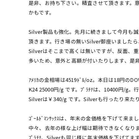
是非、お持ち下さい。精査させて頂きます。
かもです。
Silver製品も強化。先月に続きまして今月も
頂きます。行き場の無いSilver御座いました
Silverはそこまで高くは無いですが、反面、
多いため、意外と高額が付いたりします、是
ｱﾒﾘｶの金相場は4519ﾄﾞﾙ/oz。本日は18円の
K24 25000円/g です。ﾌﾟﾗﾁﾅは、10400円
Silverは￥340/g です。Silverも行ったり来
ｺﾞｰﾙﾄﾞﾏﾝｻｯｸｽは、年末の金価格を下げて来ま
中々、去年の様な上げ幅は期待できなくなり
ﾌﾟﾗﾁﾅ、Silverも同じ様に年末価格を下げてま