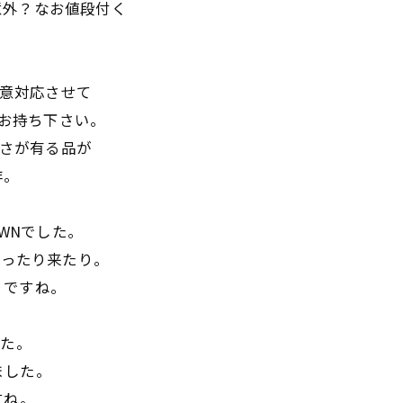
意外？なお値段付く
誠意対応させて
らお持ち下さい。
重さが有る品が
非。
DOWNでした。
/g。行ったり来たり。
たりですね。
した。
ました。
すね。