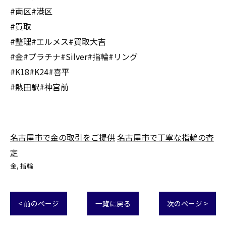
#南区#港区
#買取
#整理#エルメス#買取大吉
#金#プラチナ#Silver#指輪#リング
#K18#K24#喜平
#熱田駅#神宮前
名古屋市で金の取引をご提供
名古屋市で丁寧な指輪の査
定
金
指輪
< 前のページ
一覧に戻る
次のページ >