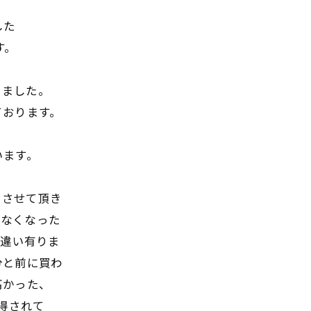
した
す。
きました。
ております。
います。
取りさせて頂き
わなくなった
間違い有りま
分と前に買わ
高かった、
得されて