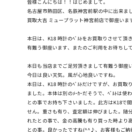
皆様こんにちは！！はじめまして。
名古屋市熱田区、名鉄神宮前駅の中に出来ま
買取大吉 ミュープラット神宮前店で御座いま
本日は、K18 時計のﾍﾞﾙﾄをお買取りさせて頂
有難う御座います、またのご利用をお待ちし
本日も当店までご足労頂きまして有難う御座
今日は良い天気。風が心地良いですね。
本日は、K18 時計のﾍﾞﾙﾄだけですが、お買
ました。本体は別のﾒｰｶｰだそうで、ﾍﾞﾙﾄは使
との事でお持ち下さいました。此方はK18で
せん。重さも有り、査定額は伸びました。随
れたとの事で、金の高騰も有り買った時より
との事。良かったですね(^^♪、お客様もご納