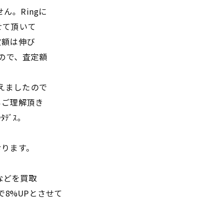
せん。Ringに
せて頂いて
定額は伸び
たので、査定額
超えましたので
もご理解頂き
ﾃﾞｽ。
おります。
g などを買取
で8%UPとさせて