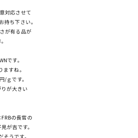
誠意対応させて
らお持ち下さい。
重さが有る品が
非。
OWNです。
困りますね。
0円/ｇです。
がりが大きい
回はFRBの長官の
子見が吉です。
ちだそうです。