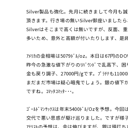
Silver製品も強化。先月に続きまして今月も
頂きます。行き場の無いSilver御座いました
Silverはそこまで高くは無いですが、反面、
多いため、意外と高額が付いたりします、是
ｱﾒﾘｶの金相場は5079ﾄﾞﾙ/oz。本日は67円のD
昨今の急激な値下がりのﾘﾊﾞｳﾝﾄﾞで乱高下、
金も戻り調子、27000円/gです。ﾌﾟﾗﾁﾅも1100
まだまだ市場は疑心暗鬼でしょう。銀の値下
ですね。ｺﾏｯﾀｺﾏｯﾀ･･･。
ｺﾞｰﾙﾄﾞﾏﾝｻｯｸｽは年末5400ﾄﾞﾙ/Ozを予想。今
交代で悪い思惑が駆け巡りました。ですが様
ｱﾅﾘｽﾄの予想は、金は伸びますが、銀は頭打