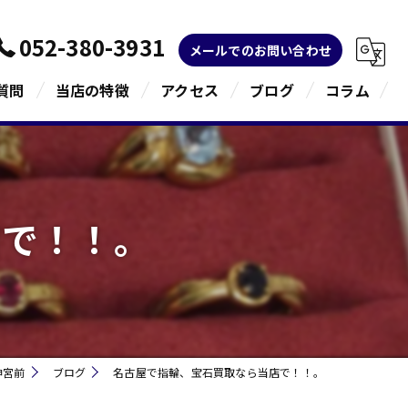
052-380-3931
メールでのお問い合わせ
質問
当店の特徴
アクセス
ブログ
コラム
金
ブランド
店で！！。
宝石
貴金属
指輪
神宮前
ブログ
名古屋で指輪、宝石買取なら当店で！！。