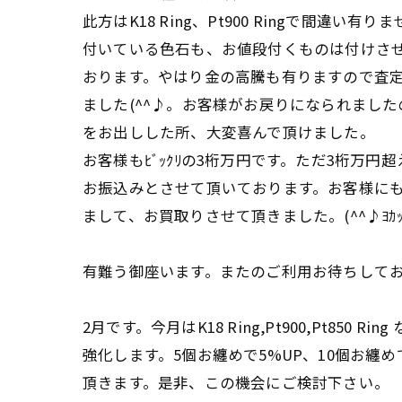
此方はK18 Ring、Pt900 Ringで間違い有りま
付いている色石も、お値段付くものは付けさ
おります。やはり金の高騰も有りますので査
ました(^^♪。お客様がお戻りになられまし
をお出しした所、大変喜んで頂けました。
お客様もﾋﾞｯｸﾘの3桁万円です。ただ3桁万円
お振込みとさせて頂いております。お客様に
まして、お買取りさせて頂きました。(^^♪ﾖｶｯﾀ
有難う御座います。またのご利用お待ちして
2月です。今月はK18 Ring,Pt900,Pt850 Rin
強化します。5個お纏めで5%UP、10個お纏め
頂きます。是非、この機会にご検討下さい。