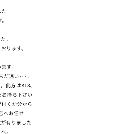
した
す。
した。
ております。
います。
だ遠い･･･。
た。此方はK18、
品をお持ち下さい
が付くか分から
店へお任せ
数が有りました
ﾞへ。