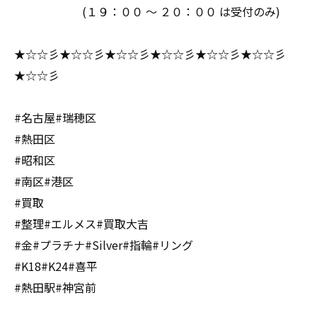
(１９：００ ～ ２０：００ は受付のみ)
★☆☆彡★☆☆彡★☆☆彡★☆☆彡★☆☆彡★☆☆彡
★☆☆彡
#名古屋#瑞穂区
#熱田区
#昭和区
#南区#港区
#買取
#整理#エルメス#買取大吉
#金#プラチナ#Silver#指輪#リング
#K18#K24#喜平
#熱田駅#神宮前