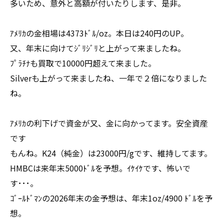
多いため、意外と高額が付いたりします、是非。
ｱﾒﾘｶの金相場は4373ﾄﾞﾙ/oz。本日は240円のUP。
又、年末に向けてｼﾞﾘｼﾞﾘと上がって来ましたね。
ﾌﾟﾗﾁﾅも買取で10000円超えて来ました。
Silverも上がって来ましたね、一年で２倍になりました
ね。
ｱﾒﾘｶの利下げで資金が又、金に向かってます。安全資産
です
もんね。K24（純金）は23000円/gです、維持してます。
HMBCは来年末5000ﾄﾞﾙを予想。ｲｹｲｹです、怖いで
す･･･。
ｺﾞｰﾙﾄﾞﾏﾝの2026年末の金予想は、年末1oz/4900 ﾄﾞﾙを予
想。