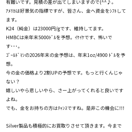
有難いです。見積の差が出てしまいますので(^^♪。
ｱﾒﾘｶは好景気の指標ですが、皆さん、金へ資金をｼﾌﾄして
ます。
K24（純金）は23000円/gです、維持してます。
HMBCは来年末5000ﾄﾞﾙを予想。ｲｹｲｹです、怖いで
す･･･。
ｺﾞｰﾙﾄﾞﾏﾝの2026年末の金予想は、年末1oz/4900 ﾄﾞﾙを予
想。
今の金の価格より2割UPの予想です。もっと行くんじゃ
ない？
嬉しいやら悲しいやら、さー上がってくれると良いです
よね。
でも、金をお持ちの方はﾁｬﾝｽですね。是非この機会に!!!
Silver製品も積極的にお買取りさせて頂きます。今まで