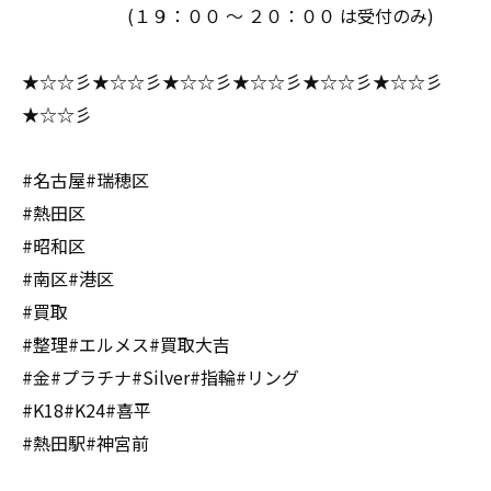
(１９：００ ～ ２０：００ は受付のみ)
★☆☆彡★☆☆彡★☆☆彡★☆☆彡★☆☆彡★☆☆彡
★☆☆彡
#名古屋#瑞穂区
#熱田区
#昭和区
#南区#港区
#買取
#整理#エルメス#買取大吉
#金#プラチナ#Silver#指輪#リング
#K18#K24#喜平
#熱田駅#神宮前