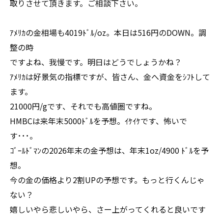
取りさせて頂きます。ご相談下さい。
ｱﾒﾘｶの金相場も4019ﾄﾞﾙ/oz。本日は516円のDOWN。調
整の時
ですよね、我慢です。明日はどうでしょうかね？
ｱﾒﾘｶは好景気の指標ですが、皆さん、金へ資金をｼﾌﾄして
ます。
21000円/gです、それでも高値圏ですね。
HMBCは来年末5000ﾄﾞﾙを予想。ｲｹｲｹです、怖いで
す･･･。
ｺﾞｰﾙﾄﾞﾏﾝの2026年末の金予想は、年末1oz/4900 ﾄﾞﾙを予
想。
今の金の価格より2割UPの予想です。もっと行くんじゃ
ない？
嬉しいやら悲しいやら、さー上がってくれると良いです