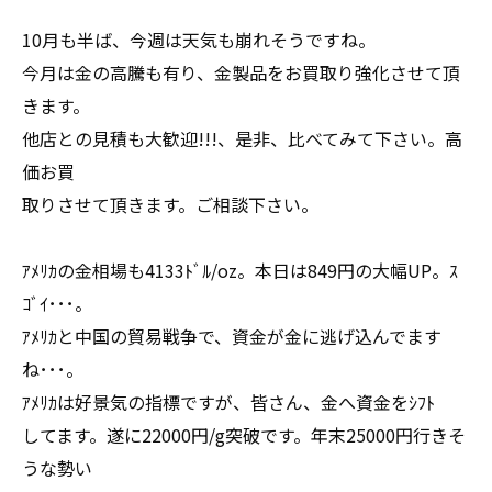
10月も半ば、今週は天気も崩れそうですね。
今月は金の高騰も有り、金製品をお買取り強化させて頂
きます。
他店との見積も大歓迎!!!、是非、比べてみて下さい。高
価お買
取りさせて頂きます。ご相談下さい。
ｱﾒﾘｶの金相場も4133ﾄﾞﾙ/oz。本日は849円の大幅UP。ｽ
ｺﾞｲ･･･。
ｱﾒﾘｶと中国の貿易戦争で、資金が金に逃げ込んでます
ね･･･。
ｱﾒﾘｶは好景気の指標ですが、皆さん、金へ資金をｼﾌﾄ
してます。遂に22000円/g突破です。年末25000円行きそ
うな勢い