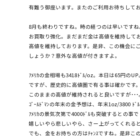
有難う御座います。またのご利用お待ちして
8月も終わりですね。時の経つのは早いです
お買取り強化。まだまだ金は高値を維持して
高値を維持しております。是非、この機会に
しょうか？意外な高値が付きますよ。
ｱﾒﾘｶの金相場も3418ﾄﾞﾙ/oz。本日は65円の
ですが、歴史的に高値圏で有る事は確かです
このままの高値が維持されると良いですが･･･
ｺﾞｰﾙﾄﾞﾏﾝの年末の金予想は、年末1oz/3800 ﾄ
ｱﾒﾘｶの景気次第で4000ﾄﾞﾙも突破するとの事
嬉しいやら悲しいやら、さー上がってくれる
でも、金をお持ちの方はﾁｬﾝｽですね。是非この機