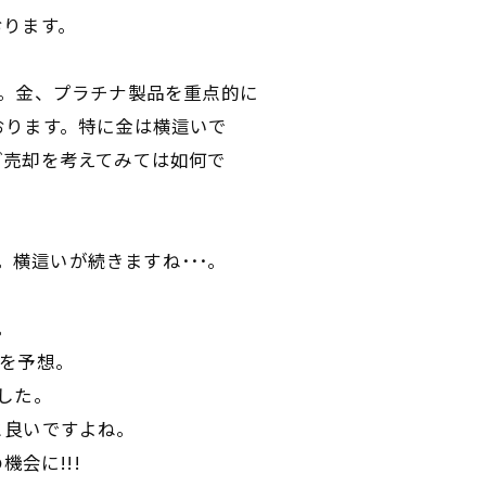
おります。
ね。金、プラチナ製品を重点的に
おります。特に金は横這いで
ご売却を考えてみては如何で
UP。横這いが続きますね･･･。
。
。
ﾞﾙを予想。
でした。
と良いですよね。
会に!!!