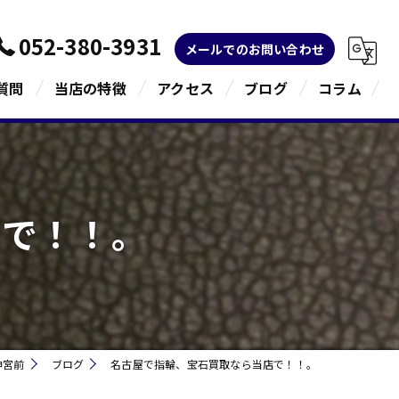
052-380-3931
メールでのお問い合わせ
質問
当店の特徴
アクセス
ブログ
コラム
金
ブランド
店で！！。
宝石
貴金属
指輪
神宮前
ブログ
名古屋で指輪、宝石買取なら当店で！！。