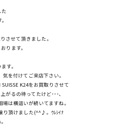
した
す。
gをお買取りさせて頂きました。
ております。
います。
･、気を付けてご来店下さい。
UISSE K24をお買取りさせて
上がるの待ってたけど･･･、
金の相場は横這いが続いてますね。
頂けました(^^♪。ｳﾚｼｲﾅ
ね。