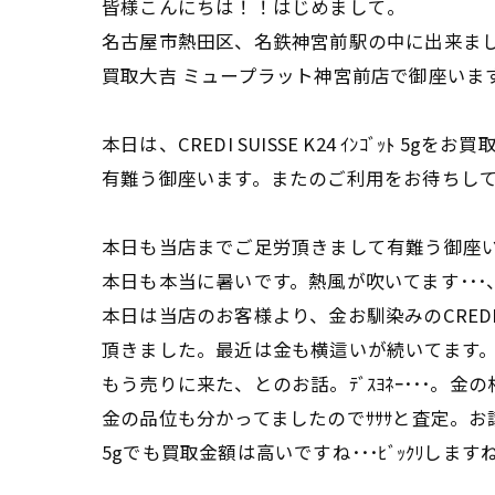
皆様こんにちは！！はじめまして。
名古屋市熱田区、名鉄神宮前駅の中に出来ま
買取大吉 ミュープラット神宮前店で御座いま
本日は、CREDI SUISSE K24 ｲﾝｺﾞｯﾄ 5
有難う御座います。またのご利用をお待ちし
本日も当店までご足労頂きまして有難う御座
本日も本当に暑いです。熱風が吹いてます･･
本日は当店のお客様より、金お馴染みのCREDI S
頂きました。最近は金も横這いが続いてます。
もう売りに来た、とのお話。ﾃﾞｽﾖﾈｰ･･･。
金の品位も分かってましたのでｻｻｻと査定。お譲り
5gでも買取金額は高いですね･･･ﾋﾞｯｸﾘします