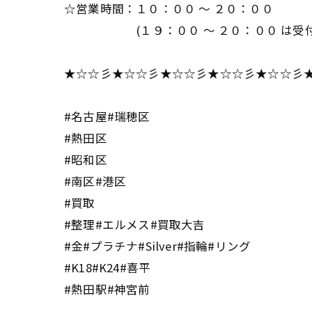
☆営業時間：１０：００ ～ ２０：００
(１９：００ ～ ２０：００ は受付
★☆☆彡★☆☆彡★☆☆彡★☆☆彡★☆☆彡
#名古屋#瑞穂区
#熱田区
#昭和区
#南区#港区
#買取
#整理#エルメス#買取大吉
#金#プラチナ#Silver#指輪#リング
#K18#K24#喜平
#熱田駅#神宮前