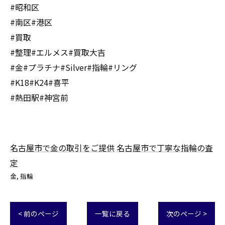
#昭和区
#南区#港区
#買取
#整理#エルメス#買取大吉
#金#プラチナ#Silver#指輪#リング
#K18#K24#喜平
#熱田駅#神宮前
名古屋市で金の取引をご提供
名古屋市で丁寧な指輪の査
定
金
指輪
< 前のページ
一覧に戻る
次のページ >