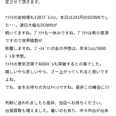
定させて頂きます。
ｱﾒﾘｶの金相場も3287ﾄﾞﾙ/oz。本日は241円のDOWNでし
た･･･。連日大幅なDOWNが
続いてますね。ﾌﾟﾗﾁﾅも一休みですね。ﾌﾟﾗﾁﾅは希少資源
ですので世界情勢が
影響しますね。ｺﾞｰﾙﾄﾞﾏﾝの金の予想は、年末1oz/3800
ﾄﾞﾙを予想。
ｱﾒﾘｶの景気次第で4000ﾄﾞﾙも突破するとの事でした。
嬉しいやら悲しいやら、さー上がってくれると良いです
よね。
でも、金をお持ちの方はﾁｬﾝｽですね。是非この機会に!!!
判断に迷われましたら是非、当店へお持ちください。
出張買取も増えました。暑いのも有り、中々外出が出来