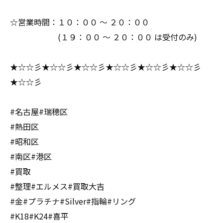
☆営業時間：１０：００ ～ ２０：００
(１９：００ ～ ２０：００ は受付のみ)
★☆☆彡★☆☆彡★☆☆彡★☆☆彡★☆☆彡★☆☆彡
★☆☆彡
#名古屋#瑞穂区
#熱田区
#昭和区
#南区#港区
#買取
#整理#エルメス#買取大吉
#金#プラチナ#Silver#指輪#リング
#K18#K24#喜平