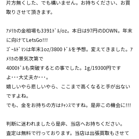
片方無くした、でも構いません。お持ちください、お買
取りさせて頂きます。
ｱﾒﾘｶの金相場も3391ﾄﾞﾙ/oz。本日は97円のDOWN。年末
に向けてLetsGo!!!
ｺﾞｰﾙﾄﾞﾏﾝは年末1oz/3800 ﾄﾞﾙを予想。変えてきました。ｱ
ﾒﾘｶの景気次第で
4000ﾄﾞﾙも突破するとの事でした。1g/19300円です
よ･･･大丈夫か･･･。
嬉しいやら悲しいやら、ここまで高くなると手が出ない
ですよね。
でも、金をお持ちの方はﾁｬﾝｽですね。是非この機会に!!!
判断に迷われましたら是非、当店へお持ちください。
査定は無料で行っております。当店は出張買取もさせて