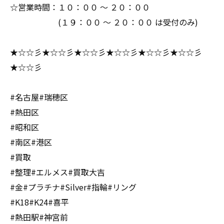
☆営業時間：１０：００ ～ ２０：００
(１９：００ ～ ２０：００ は受付のみ)
★☆☆彡★☆☆彡★☆☆彡★☆☆彡★☆☆彡★☆☆彡
★☆☆彡
#名古屋#瑞穂区
#熱田区
#昭和区
#南区#港区
#買取
#整理#エルメス#買取大吉
#金#プラチナ#Silver#指輪#リング
#K18#K24#喜平
#熱田駅#神宮前