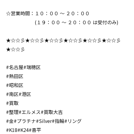
☆営業時間：１０：００ ～ ２０：００
(１９：００ ～ ２０：００ は受付のみ)
★☆☆彡★☆☆彡★☆☆彡★☆☆彡★☆☆彡★☆☆彡
★☆☆彡
#名古屋#瑞穂区
#熱田区
#昭和区
#南区#港区
#買取
#整理#エルメス#買取大吉
#金#プラチナ#Silver#指輪#リング
#K18#K24#喜平