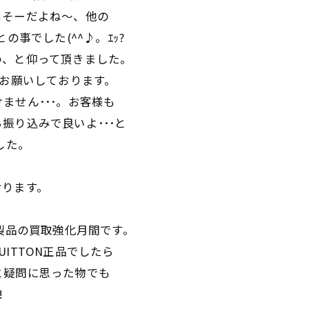
もそーだよね～、他の
の事でした(^^♪。ｴｯ?
わ、と仰って頂きました。
をお願いしております。
ません･･･。お客様も
振り込みで良いよ･･･と
ました。
おります。
N 製品の買取強化月間です。
どVUITTON正品でしたら
と疑問に思った物でも
!