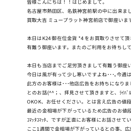
皆様こんにちは！！はじめまして。
名古屋市熱田区、名鉄神宮前駅の中に出来ま
買取大吉 ミュープラット神宮前店で御座いま
本日はK24 御在位金貨 *4 をお買取りさせて
有難う御座います。またのご利用をお待ちし
本日も当店までご足労頂きまして有難う御座
今日は風が有って少し寒いですよね･･･｡今週
此方のお客様は･･･他店広告をお持ちになり
とのお話(^^；、拝見させて頂きますと、ﾗｲﾊ
OKOK、お任せください。とは言え広告の値段を
最近の金相場が下がっているため広告のお値段
ｺﾏｯﾀｺﾏｯﾀ、ですが正直にお客様にお話させ
ここ1週間で金相場が下がっているとの事、広