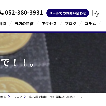
052-380-3931
メールでのお問い合わせ
質問
当店の特徴
アクセス
ブログ
コラム
金
ブランド
店で！！。
宝石
貴金属
指輪
神宮前
ブログ
名古屋で指輪、宝石買取なら当店で！！。