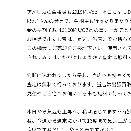
アメリカの金相場も2919ﾄﾞﾙ/oz。本日は少しD
ﾄﾗﾝﾌﾟさんの発言で、金相場も行ったり来た
金の長期予想は3100ﾄﾞﾙ/OZとの事。上がると
お掃除で出たお宝は、是非、当店までお持ち
この機会にご売却をご検討下さい。使用され
されてみてはいかがでしょうか？査定は無料
判断に迷われましたら是非、当店へお持ちく
査定は無料で行っております。当店は出張買
見積やご自宅へお伺いする事も無料で行って
本日から気温も上昇へ、私は感じてます･･･花
ね。今週から週末にかけて13度まで気温上が
良いですね(^^♪、やっと春ですかね？