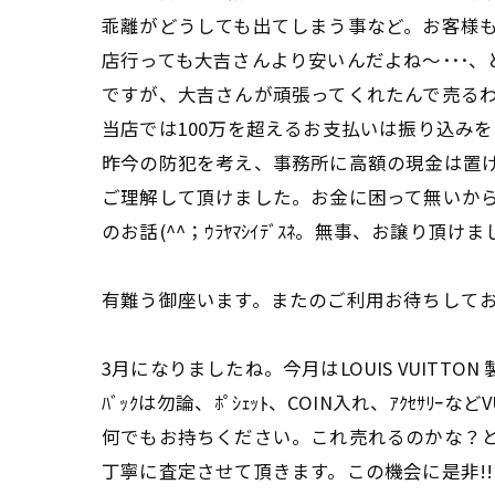
乖離がどうしても出てしまう事など。お客様
店行っても大吉さんより安いんだよね～･･･、と
ですが、大吉さんが頑張ってくれたんで売る
当店では100万を超えるお支払いは振り込み
昨今の防犯を考え、事務所に高額の現金は置け
ご理解して頂けました。お金に困って無いから
のお話(^^；ｳﾗﾔﾏｼｲﾃﾞｽﾈ。無事、お譲り頂け
有難う御座います。またのご利用お待ちして
3月になりましたね。今月はLOUIS VUITTO
ﾊﾞｯｸは勿論、ﾎﾟｼｪｯﾄ、COIN入れ、ｱｸｾｻﾘｰな
何でもお持ちください。これ売れるのかな？
丁寧に査定させて頂きます。この機会に是非!!