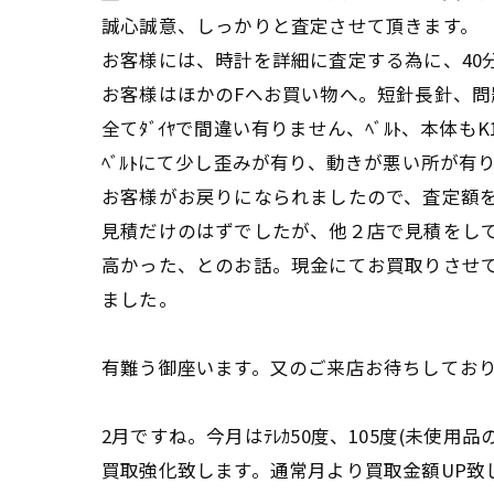
誠心誠意、しっかりと査定させて頂きます。
お客様には、時計を詳細に査定する為に、40
お客様はほかのFへお買い物へ。短針長針、問
全てﾀﾞｲﾔで間違い有りません、ﾍﾞﾙﾄ、本体も
ﾍﾞﾙﾄにて少し歪みが有り、動きが悪い所が有り
お客様がお戻りになられましたので、査定額を
見積だけのはずでしたが、他２店で見積をし
高かった、とのお話。現金にてお買取りさせ
ました。
有難う御座います。又のご来店お待ちしてお
2月ですね。今月はﾃﾚｶ50度、105度(未使用
買取強化致します。通常月より買取金額UP致