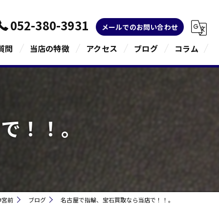
052-380-3931
メールでのお問い合わせ
質問
当店の特徴
アクセス
ブログ
コラム
金
ブランド
店で！！。
宝石
貴金属
指輪
神宮前
ブログ
名古屋で指輪、宝石買取なら当店で！！。