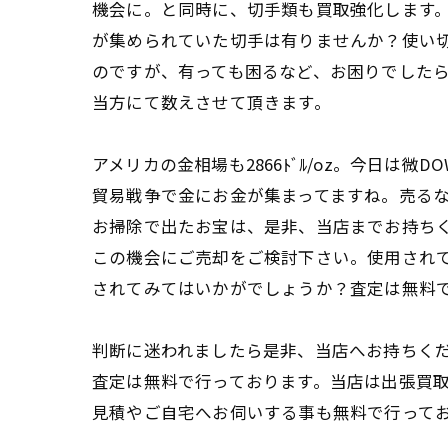
機会に。と同時に、切手類も買取強化します
が集められていた切手は有りませんか？使い
のですが、有っても困るなど、お困りでした
当方にて数えさせて頂きます。
アメリカの金相場も2866ﾄﾞﾙ/oz。今日は微DO
貿易戦争で金にお金が集まってますね。売るなら
お掃除で出たお宝は、是非、当店までお持ち
この機会にご売却をご検討下さい。使用され
されてみてはいかがでしょうか？査定は無料
判断に迷われましたら是非、当店へお持ちく
査定は無料で行っております。当店は出張買
見積やご自宅へお伺いする事も無料で行って