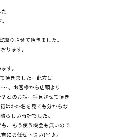
した
す。
ﾔ時計をお買取りさせて頂きました。
ております。
います。
りさせて頂きました。此方は
す･･･。お客様から店頭より
か？とのお話。拝見させて頂き
最初はﾒｰｶｰ名を見ても分からな
、素晴らしい時計でした。
でも、もう使う機会も無いので
吉にお任せ下さい(^^♪。