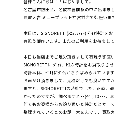
皆様こんにちは！！はじめまして。
名古屋市熱田区、名鉄神宮前駅の中に出来ま
買取大吉 ミュープラット神宮前店で御座いま
本日は、SIGNORETTI(ｼﾆｮﾚｯﾃｨｰ) ﾀﾞｲ
有難う御座います。またのご利用をお待ちし
本日も当店までご足労頂きまして有難う御座
SIGNORETTI、ﾀﾞｲﾔ、K18 時計をお買取
時計本体、ﾍﾞﾙﾄにﾀﾞｲﾔがちりばめられていま
お声がけ頂きまして、見積だけでも良いです
ますと、SIGNORETTIの時計でした。正直、
かったのですが、調べますと･･(^^；ﾋｴ･･･
何でもお婆様からお譲り頂いた時計だとか。
整理されているとのお話。大丈夫です、買取大